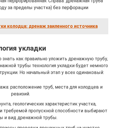
ная перфорированная. Справа: дренажная труба
оду за пределы участка) без перфорации
тки колодца: дренаж заиленного источника
логия укладки
о знать как правильно уложить дренажную трубу,
енажной трубы технология укладки будет немного
трукции. Но начальный этап у всех одинаковый:
жа: расположение труб, места для колодцев и
ревизий.
унта, геологических характеристик участка,
 и требуемой пропускной способности выбирают
ы и вид дренажной трубы.
трассы проводки дренажных труб на участке