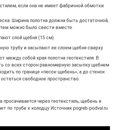
стилем, если она не имеет фабричной обмотки:
еска. Ширина полотна должна быть достаточной,
атем можно было свести вместе.
ают слой щебня (15 см).
ую трубу и засыпают ее слоем щебня сверху.
т между собой края полотна геотекстиля. В
ть со всех сторон равномерную засыпку щебнем
ходить по границе «песок-щебень», а до стенок
остаться свободное пространство.
 просачивается через геотекстиль, щебень и
т по трубе к колодцу Источник pogreb-podval.ru