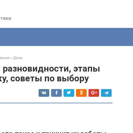
птики
авная
»
Дача
 разновидности, этапы
у, советы по выбору