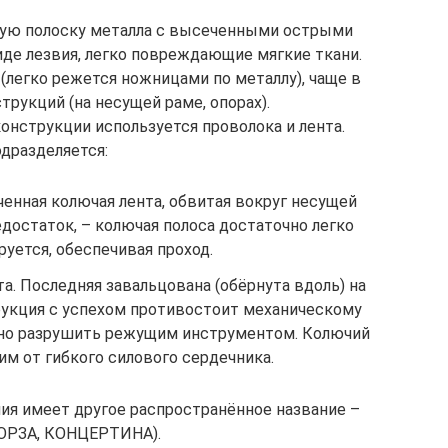
кую полоску металла с высеченными острыми
де лезвия, легко повреждающие мягкие ткани.
(легко режется ножницами по металлу), чаще в
рукций (на несущей раме, опорах).
онструкции используется проволока и лента.
дразделяется:
енная колючая лента, обвитая вокруг несущей
достаток, – колючая полоса достаточно легко
уется, обеспечивая проход.
а. Последняя завальцована (обёрнута вдоль) на
рукция с успехом противостоит механическому
но разрушить режущим инструментом. Колючий
м от гибкого силового сердечника.
ия имеет другое распространённое название –
ЮРЗА, КОНЦЕРТИНА).