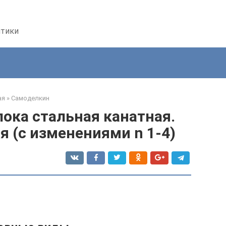
птики
ая
»
Самоделкин
лока стальная канатная.
я (с изменениями n 1-4)