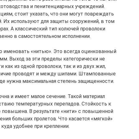
котоводства и пенитенциарных учреждений.
иям, стоит указать, что они могут повреждать
й. Их используют для защиты сооружений, в том
орах. А классический тип колючей проволоки
енно в самостоятельном исполнении.
о именовать «нитью». Это всегда оцинкованный
 мм. Выход за эти пределы категорически не
как из одной проволоки, так и из двух жил,
зличие проводят и между шипами. Штампованные
де нужна максимальная степень защищенности.
очна и имеет малое сечение. Такой материал
ствию температурных перепадов. Стойкость к
 повышена. В результате «нити» с повышенной
ния больших пролетов. Что касается «мягкой»
 куда удобнее при креплении.