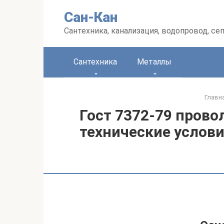
Перейти
Сан-Кан
к
контенту
Сантехника, канализация, водопровод, се
Сантехника
Металлы
Главн
Гост 7372-79 прово
технические услови