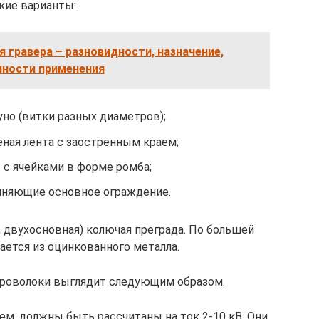
кие варианты:
я гравера – разновидности, назначение,
нности применения
уно (витки разных диаметров);
еная лента с заостренным краем;
 с ячейками в форме ромба;
лняющие основное ограждение.
, двухосновная) колючая преграда. По большей
ается из оцинкованного металла.
проволоки выглядит следующим образом.
м, должны быть рассчитаны на ток 2-10 кВ. Они