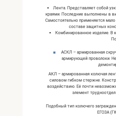
Лента. Представляет собой уз
краями. Последние выполнены в ви
Самостоятельно применяется мало 
составе защитных конст
Комбинированное изделие. В к
По
АСКЛ – армированная скруч
армирующей проволоки. Не
демонтир
АКЛ – армированная колючая лент
силовом гибком стержне. Конст
воздействию. Её почти невозмож
элемент трудноотдели
Подобный тип колючего загражден
ЕГОЗА (Г