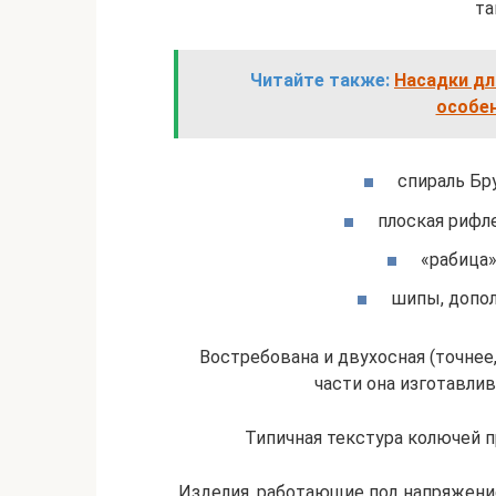
та
Читайте также:
Насадки дл
особе
спираль Бр
плоская рифл
«рабица»
шипы, допо
Востребована и двухосная (точнее
части она изготавлив
Типичная текстура колючей 
Изделия, работающие под напряжение