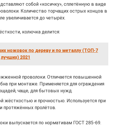
едставляют собой «косичку», сплетённую в виде
оволоки. Количество торчащих острых концов в
ле увеличивается до четырёх.
ёсткости, колючка делится:
их ножовок по дереву и по металлу (ТОП-7
лучших) 2021
тожженной проволоки. Отличается повышенной
добна при монтаже. Применяется для ограждения
ощадей, чаще, для бытовых нужд.
ной жёсткостью и прочностью. Используется при
и протяжённых пролётов.
оки выпускается по нормативам ГОСТ 285-69.