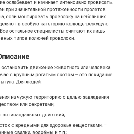
е ослабевает и начинает интенсивно провисать.
н при значительной протяженности пролетов.
а, если монтировать проволоку на небольших
 выделяют в особую категорию колюще-режущую
 Все остальное специалисты считают их лишь
овных типов колючей проволоки.
Описание
– остановить движение животного или человека
учае с крупным рогатым скотом – это покидание
ыгула. Для людей:
ния на чужую территорию с целью завладения
еством или секретами;
т антивандальных действий;
асток с вредными для здоровья веществами, –
ные свалки, водоёмы и т.п.;