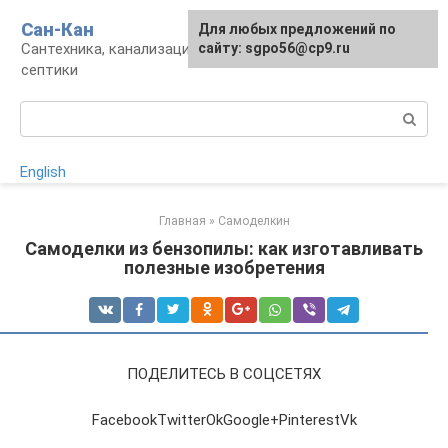
Перейти
Сан-Кан
Для любых предложений по
к
Сантехника, канализация, водопровод,
сайту: sgpo56@cp9.ru
контенту
септики
Поиск:
English
Главная
»
Самоделкин
Самоделки из бензопилы: как изготавливать
полезные изобретения
ПОДЕЛИТЕСЬ В СОЦСЕТЯХ
FacebookTwitterOkGoogle+PinterestVk