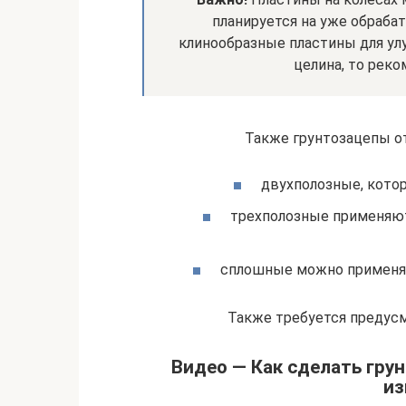
планируется на уже обраба
клинообразные пластины для ул
целина, то рек
Также грунтозацепы от
двухполозные, кото
трехполозные применяю
сплошные можно применять
Также требуется предусм
Видео — Как сделать гру
из