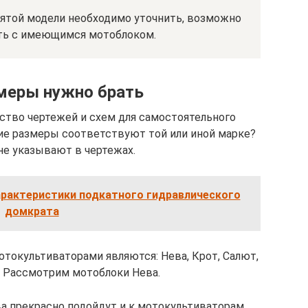
ятой модели необходимо уточнить, возможно
ать с имеющимся мотоблоком.
меры нужно брать
ство чертежей и схем для самостоятельного
кие размеры соответствуют той или иной марке?
не указывают в чертежах.
арактеристики подкатного гидравлического
домкрата
токультиваторами являются: Нева, Крот, Салют,
р. Рассмотрим мотоблоки Нева.
а прекрасно подойдут и к мотокультиваторам