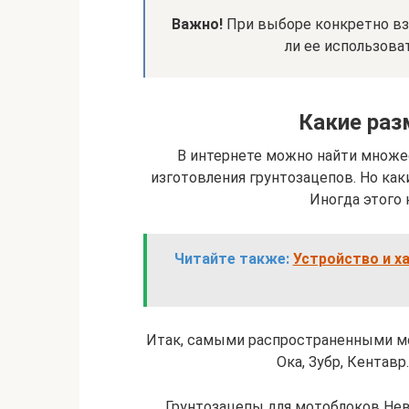
Важно!
При выборе конкретно вз
ли ее использов
Какие раз
В интернете можно найти множе
изготовления грунтозацепов. Но ка
Иногда этого 
Читайте также:
Устройство и х
Итак, самыми распространенными мо
Ока, Зубр, Кентав
Грунтозацепы для мотоблоков Нев