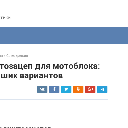
птики
ая
»
Самоделкин
тозацеп для мотоблока:
чших вариантов