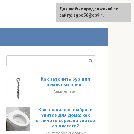
Для любых предложений по
English
сайту: sgpo56@cp9.ru
Поиск:
Как заточить бур для
земляных работ
Самоделкин
Как правильно выбрать
унитаз для дома: как
отличить хороший унитаз
от плохого?
Сантехоборудование