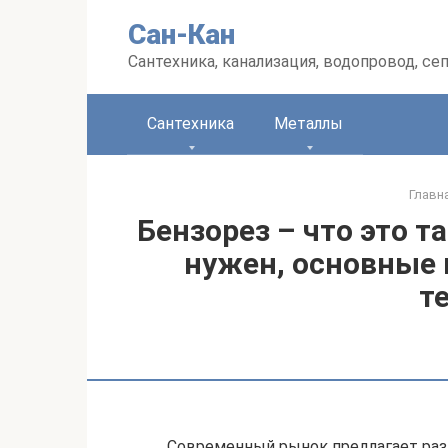
Перейти
Сан-Кан
к
контенту
Сантехника, канализация, водопровод, се
Сантехника
Металлы
Главн
Бензорез – что это та
нужен, основные 
т
Современный рынок предлагает ра