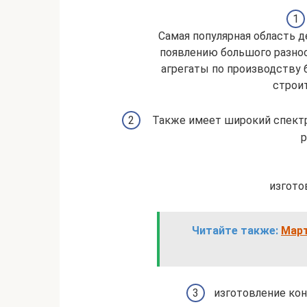
Самая популярная область д
появлению большого разно
агрегаты по производству б
строит
Также имеет широкий спектр
р
изгото
Читайте также:
Март
изготовление кон