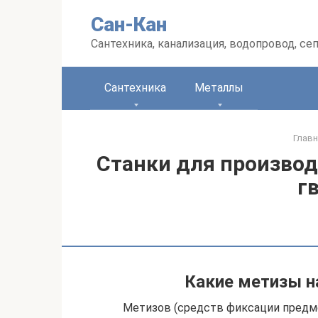
Перейти
Сан-Кан
к
контенту
Сантехника, канализация, водопровод, се
Сантехника
Металлы
Главн
Станки для производ
г
Какие метизы н
Метизов (средств фиксации предм