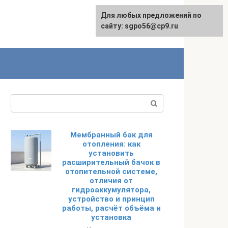
Для любых предложений по
English
сайту: sgpo56@cp9.ru
Поиск:
Мембранный бак для
отопления: как
установить
расширительный бачок в
отопительной системе,
отличия от
гидроаккумулятора,
устройство и принцип
работы, расчёт объёма и
установка