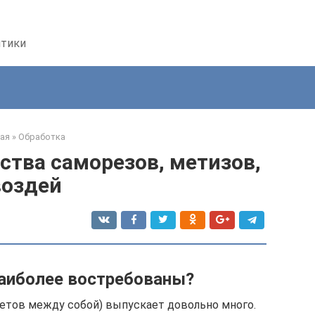
птики
ая
»
Обработка
ства саморезов, метизов,
воздей
аиболее востребованы?
етов между собой) выпускает довольно много.