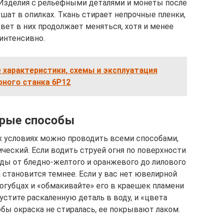
зделия с рельефными деталями и монеты после
шат в опилках. Ткань стирает непрочные пленки,
 цвет в них продолжает меняться, хотя и менее
интенсивно.
 характеристики, схемы и эксплуатация
рного станка 6Р12
рые способы
х условиях можно проводить всеми способами,
ческий. Если водить струей огня по поверхности
ды от бледно-желтого и оранжевого до лилового
 становится темнее. Если у вас нет ювелирной
огубцах и «обмакивайте» его в краешек пламени
устите раскаленную деталь в воду, и «цвета
бы окраска не стиралась, ее покрывают лаком.