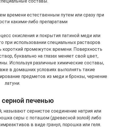
 специальные составы.
ием времени естественным путем или сразу при
ости какими-либо препаратами
оцесс окисления и покрытия патиной меди или
то при использовании специальных растворов
нь короткий промежуток времени. Поверхность
твор, буквально на глазах меняет свой цвет,
ины. Используя различные химические составы,
аже в домашних условиях выполнять такие
нирование предметов из меди и бронзы, чернение
латуни.
 серной печенью
й, называют сернистое соединение натрия или
рошка серы с поташом (древесной золой) либо
химреактивов в виде гранул, порошка или геля.