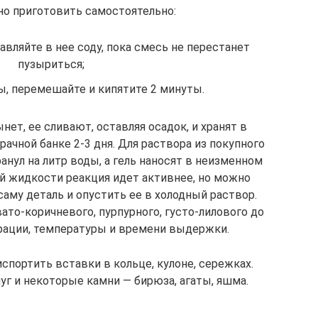
но приготовить самостоятельно:
авляйте в нее соду, пока смесь не перестанет
пузыриться;
ы, перемешайте и кипятите 2 минуты.
ет, ее сливают, оставляя осадок, и хранят в
ачной банке 2-3 дня. Для раствора из покупного
анул на литр воды, а гель наносят в неизменном
ой жидкости реакция идет активнее, но можно
саму деталь и опустить ее в холодный раствор.
ато-коричневого, пурпурного, густо-лилового до
трации, температуры и времени выдержки.
спортить вставки в кольце, кулоне, сережках.
г и некоторые камни — бирюза, агаты, яшма.