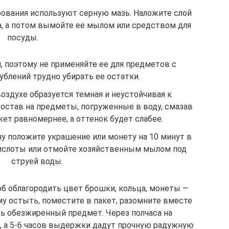
рования используют серную мазь. Наложите слой
са, а потом вымойте ее мылом или средством для
посуды.
, поэтому не применяйте ее для предметов с
ублений трудно убирать ее остатки.
оздухе образуется темная и неустойчивая к
состав на предметы, погруженные в воду, смазав
жет равномернее, а оттенок будет слабее.
у положите украшение или монету на 10 минут в
ислоты или отмойте хозяйственным мылом под
струей воды.
б облагородить цвет брошки, кольца, монеты —
му остыть, поместите в пакет, разомните вместе
сь обезжиренный предмет. Через полчаса на
, а 5-6 часов выдержки дадут прочную радужную