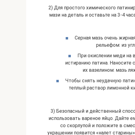
2) Для простого химического патини
мази на деталь и оставьте на 3-4 ча
Серная мазь очень жирная
рельефом: из угл
При окислении меди на в
истиранию патина. Наносите 
их вазелином: мазь ля
Чтобы снять неудачную патин
теплый раствор лимонной к
3) Безопасный и действенный спосо
использовать вареное яйцо. Дайте е
со скорлупой и положите в сме
украшении появится «налет старины»