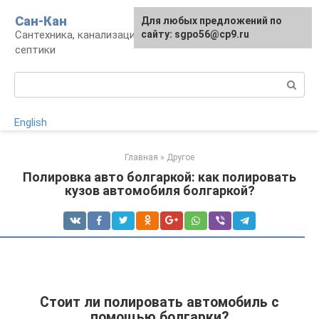
Перейти
Сан-Кан
Для любых предложений по
к
Сантехника, канализация, водопровод,
сайту: sgpo56@cp9.ru
контенту
септики
Поиск:
English
Главная
»
Другое
Полировка авто болгаркой: как полировать
кузов автомобиля болгаркой?
Стоит ли полировать автомобиль с
помощью болгарки?