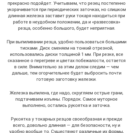
прекрасно подойдет. Учитываем, что резец постепенно
укорачивается при периодических заточках, но слишком
длинная железка заставит руки токаря находиться при
работе в неудобном положении, да и «развесовка»
резца, особенно большого, будет неприятная.
При выпиливании резца, удобно пользоваться большими
тисками. Диск сменяем на тонкий отрезной,
использовались диски толщиной 1 мм. При резке, все
сказанное о перегреве и цветах побежалости, остается
в силе. Внимательно за этим делом следим — чем
дальше, тем огорчительнее будет выбросить почти
готовую заготовку железки.
Железка выпилена, где надо, скругляем острые грани,
подтачиваем изъяны. Порядок. Самое муторное
выполнено, остались рукоятка и заточка.
Рукоятка у токарных резцов своеобразная и прежде
всего, довольно длинная — для безопасности, ну и
удобно вообще то. Существуют различные их формы,