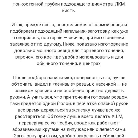
тонкостенной трубки подходящего диаметра. ЛКМ,
кисть.
Итак, прежде всего, определяемся с формой резца и
подбираем подходящий напильник-заготовку, как уже
говорилось, постарше — сейчас, при изготовлении
закаливают по другому. Ниже, показано изготовление
довольно мощного резца для торцевого точения,
впрочем, его кое-где удобно использовать и для
обычного точения, в центрах.
После подбора напильника, поверхность его, лучше
обточить, видел и «ленивые» резцы, с насечкой — не
слишком красиво и не особенно приятно держать
руками. А учитывая, что при точении готовым резцом,
таки придется одной (голой, в перчатке опасно) рукой
все время держаться за железку, лучше все же
расстараться. Обточку лучше всего делать УШМ,
перевернув ее «от себя», вроде как работают
абразивными кругами на липучках или с лепестками.
Заготовку при этом, удобно закрепить небольшой