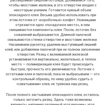
рассверливал сверлом потолще, добиваемся того,
чтобы хвостовик железки, в это отверстие входил с
некоторым усилием. Готовится нужный объем
эпоксидного клея. Весьма удобно использовать при
этом лоточки от «коробочных» конфет. Ножницами
отрезается одно «посадочное место», в нем
смешиваются компоненты клея. После, лоточек без
сожалений выбрасывается. Длинной палочкой
смазываются стенки отверстия и хвостовик железки.
Насаживаем рукоятку, удаляем выступивший лишний
клей, или добавляем палочкой при не полном заполнении
отверстия. Резец с вклеиваемой железкой
устанавливается вертикально, желательно, в теплое
место — полимеризация клея будет происходить
быстрее, прочность его увеличивается. Лоточек с
остатками клея и палочкой, пока не выбрасываем — это
контрольный образец, по нему удобно судить о
«схватывании» клея, не тревожа наш резец.
После полного застывания эпоксидного клея, осталось
только заточить резец. Здесь тоже возможны
варианты, например различный угол вершины, угол