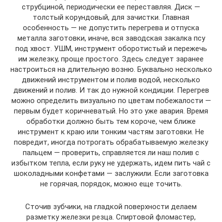
струбциной, периодически ее переставляя. Диск —
толстый корундовый, для зачистки. Главная
особенность — не допустить перегрева и отпуска
металла заготовки, иначе, вся заводская закалка псу
под хвост. УШМ, инструмент оборотистый и пережечь
им железку, проще простого. Здесь следует заранее
настроиться на длительную возню. Буквально несколько
движений инструментом и полив водой, несколько
движений и полив. И так до нужной кондиции. Перегрев
можно определить визуально по цветам побежалости —
первым будет коричневатый. Но это уже авария. Время
обработки должно быть тем короче, чем ближе
инструмент к краю или тонким частям заготовки. Не
повредит, иногда потрогать обрабатываемую железку
пальцем — проверить, справляется ли наш полив с
избытком тепла, если руку не удержать, идем пить чай с
шоколадными конфетами — заслужили. Если заготовка
не горячая, порядок, можно еще точить.
Сточив зубчики, на гладкой поверхности делаем
разметку железки резца. Спиртовой фломастер,