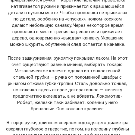
прикрепляются ручки — короткие палочки. Проволока
натягивается руками и прижимается к вращающейся
детали в нужном месте. Чтобы проволока не «рыскала»
по детали, особенно на «спусках», ножом-косяком
делают небольшую канавку. Через некоторое время
проволока в месте трения нагревается и прижигает
дерево, одновременно «выедая» канавку. Украшение
можно шкурить, обугленный след остается в канавке.
После зашкуривания, рукоятку покрывал лаком. На этот
счет существуют разные мнения, выбирать токарю.
Металлическое колечко сделал из тонкостенной
стальной трубки — ручка от поломанной швабры с
рычагом отжима губки-тряпки. Сталь довольно тонкая,
но колечко здесь скорее декоративное — железку
предпочитаю вклеивать, а не вбивать. Локомотив-
Роберт, железки таки забивает, колечки у него
бронзовые. Оно конечно красивее.
В торце ручки, длинным сверлом подходящего диаметра
сверлил глубокое отверстие, потом, на половину глубины