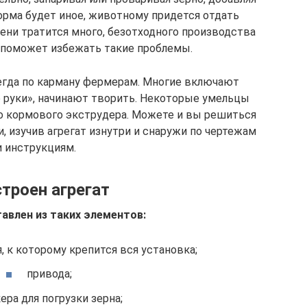
орма будет иное, животному придется отдать
мени тратится много, безотходного производства
р поможет избежать такие проблемы.
всегда по карману фермерам. Многие включают
е руки», начинают творить. Некоторые умельцы
о кормового экструдера. Можете и вы решиться
, изучив агрегат изнутри и снаружи по чертежам
и инструкциям.
строен агрегат
авлен из таких элементов:
, к которому крепится вся установка;
привода;
ера для погрузки зерна;