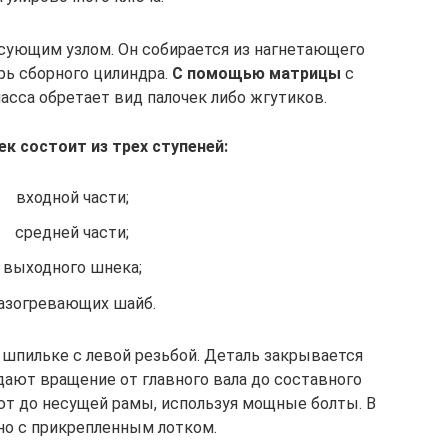
сующим узлом. Он собирается из нагнетающего
рь сборного цилиндра.
С помощью матрицы
с
сса обретает вид палочек либо жгутиков.
к состоит из трех ступеней:
входной части;
средней части;
выходного шнека;
азогревающих шайб.
шпильке с левой резьбой. Деталь закрывается
дают вращение от главного вала до составного
т до несущей рамы, используя мощные болты. В
но с прикрепленным лотком.