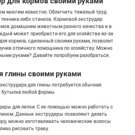
ер для кормов своими руками
том многим известно. Облегчить тяжелый труд
техники либо станков. Кормовой экструдер
ормов домашним животным разного качества и в
аждый может приобрести его для хозяйства из-за
для кормов, сделанный своими руками, позволит
лучив отличного помощника по хозяйству. Можно
нными руками? Давайте попробуем разобраться.
я глины своими руками
экструдера для глины потребуется обычная
я бутылка любой формы.
еры для лепки. С их помощью можно работать с
илином. Данные экструдеры позволяют делать
еру, можно изготавливать человеческие волосы
ливо рисовать траву.