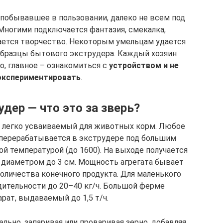
 побывавшее в пользовании, далеко не всем под
 Многими подключается фантазия, смекалка,
ается творчество. Некоторым умельцам удается
образцы бытового экструдера. Каждый хозяин
, главное – ознакомиться с
устройством и не
экспериментировать
.
дер — что это за зверь?
 в легко усваиваемый для животных корм. Любое
, перерабатывается в экструдере под большим
й температурой (до 1600). На выходе получается
а диаметром до 3 см. Мощность агрегата бывает
количества конечного продукта. Для маленького
дительности до 20–40 кг/ч. Большой ферме
рат, выдаваемый до 1,5 т/ч.
ьно, запаривая или проваривая зерно, добавляя