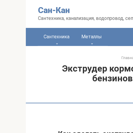
Перейти
Сан-Кан
к
контенту
Сантехника, канализация, водопровод, се
Сантехника
Металлы
Главн
Экструдер корм
бензинов