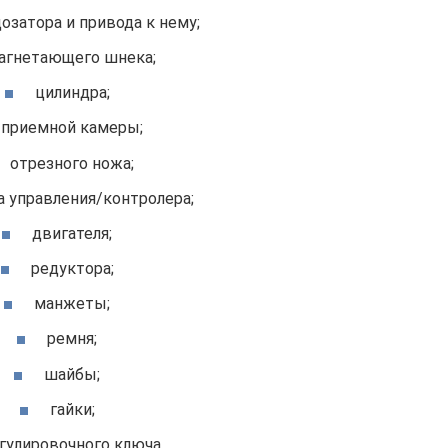
озатора и привода к нему;
агнетающего шнека;
цилиндра;
приемной камеры;
отрезного ножа;
а управления/контролера;
двигателя;
редуктора;
манжеты;
ремня;
шайбы;
гайки;
гулировочного ключа.