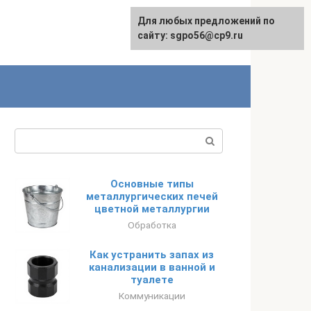
Для любых предложений по
English
сайту: sgpo56@cp9.ru
Поиск:
Основные типы
металлургических печей
цветной металлургии
Обработка
Как устранить запах из
канализации в ванной и
туалете
Коммуникации