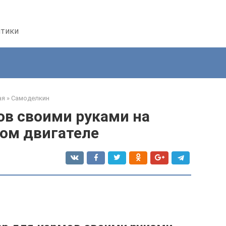
птики
ая
»
Самоделкин
ов своими руками на
ом двигателе