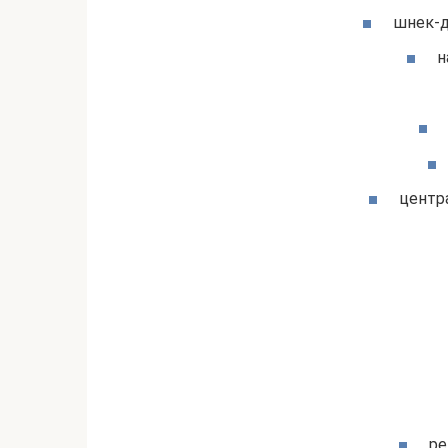
шнек-д
н
центр
ре