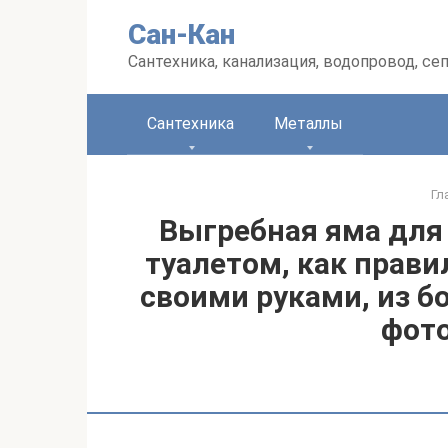
Перейти
Сан-Кан
к
контенту
Сантехника, канализация, водопровод, се
Сантехника
Металлы
Гл
Выгребная яма для 
туалетом, как прави
своими руками, из б
фото