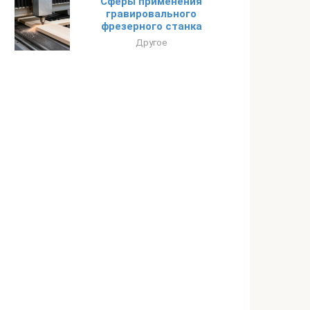
Сферы применения
гравировального
фрезерного станка
Другое