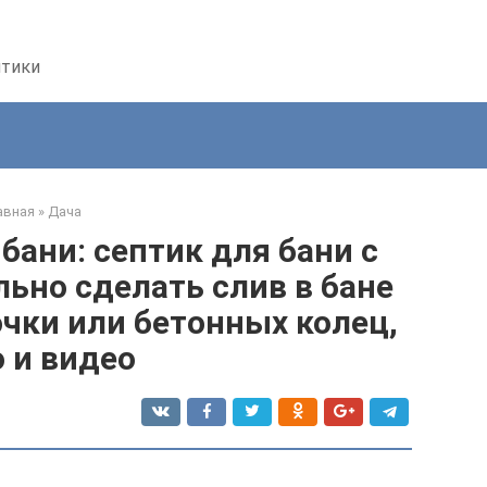
птики
авная
»
Дача
бани: септик для бани с
льно сделать слив в бане
очки или бетонных колец,
 и видео