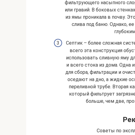
фильтрующего насыпного слоя
или гравий. В боковых стенка
из ямы проникала в почву. Эт
слива под баню. Однако, е
глубоким
Септик – более сложная сист
всего эта конструкция обуст
использовать сливную яму для
и всего стока из дома. Одна 
для сбора, фильтрации и очи
оседают на дно, а жидкие о
переливной трубе. Вторая к
который фильтрует загрязне
больше, чем две, про
Ре
Советы по экспл