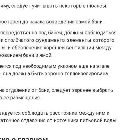
 яму, следует учитывать некоторые нюансы:
остроен до начала возведения самой бани.
епосредственно под баней, должны соблюдаться
или столбчатого фундамента, элементы которого
ны; и обеспечение хорошей вентиляции между
нованием бани и ямой.
ается под необходимым уклоном еще на этапе
, она должна быть хорошо теплоизолирована.
а отдалении от бани, следует заранее выбрать
о ее размещения.
ендуется соблюдать расстояние между ним и
таточное отдаление от источника питьевой воды.
ко о главном