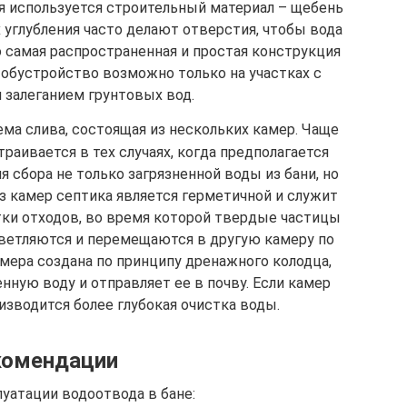
 используется строительный материал – щебень
х углубления часто делают отверстия, чтобы вода
о самая распространенная и простая конструкция
е обустройство возможно только на участках с
 залеганием грунтовых вод.
ема слива, состоящая из нескольких камер. Чаще
раивается в тех случаях, когда предполагается
 сбора не только загрязненной воды из бани, но
из камер септика является герметичной и служит
стки отходов, во время которой твердые частицы
светляются и перемещаются в другую камеру по
амера создана по принципу дренажного колодца,
нную воду и отправляет ее в почву. Если камер
изводится более глубокая очистка воды.
комендации
уатации водоотвода в бане: