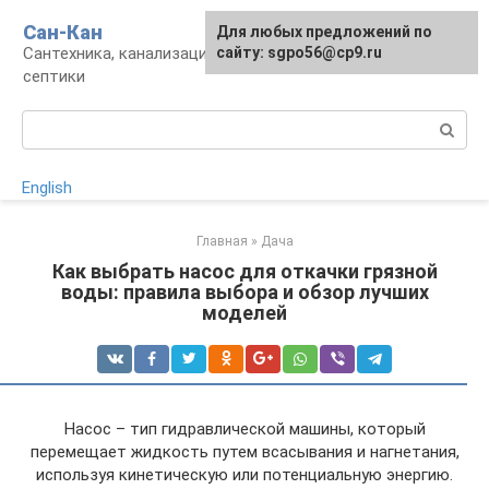
Перейти
Сан-Кан
Для любых предложений по
к
Сантехника, канализация, водопровод,
сайту: sgpo56@cp9.ru
контенту
септики
Поиск:
English
Главная
»
Дача
Как выбрать насос для откачки грязной
воды: правила выбора и обзор лучших
моделей
Насос – тип гидравлической машины, который
перемещает жидкость путем всасывания и нагнетания,
используя кинетическую или потенциальную энергию.