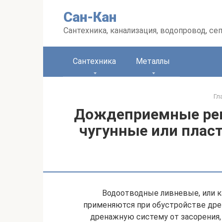
Перейти
Сан-Кан
к
контенту
Сантехника, канализация, водопровод, се
Сантехника
Металлы
Гл
Дождеприемные реш
чугунные или плас
Водоотводные ливневые, или к
применяются при обустройстве дре
дренажную систему от засорения,