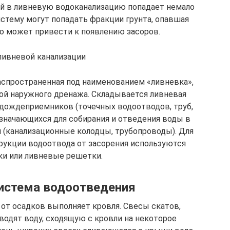
дой в ливневую водоканализацию попадает немало
истему могут попадать фракции грунта, опавшая
то может привести к появлению засоров.
ливневой канализации
распространенная под наименованием «ливневка»,
ой наружного дренажа. Складывается ливневая
 дождеприемников (точечных водоотводов, труб,
значающихся для собирания и отведения воды в
 (канализационные колодцы, трубопроводы). Для
рукции водоотвода от засорения используются
ки или ливневые решетки.
истема водоотведения
т осадков выполняет кровля. Свесы скатов,
одят воду, сходящую с кровли на некоторое