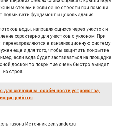
очень широких свесах сливающаяся с крыши вода
ужным стенам и если ее не отвести при помощи
т подмывать фундамент и цоколь здания.
потоков воды, направляющихся через участок и
ление характерно для участков с уклоном. При
ы перенаправляются в канализационную систему
нужен еще и для того, чтобы защитить покрытие
имер, если вода будет застаиваться на площадке
асной доской то покрытие очень быстро выйдет
из строя.
с для скважины: особенности устройства,
инцип работы
ль газона Источник zen.yandex.ru