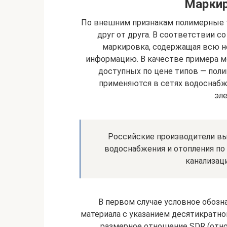
Маркир
По внешним признакам полимерные 
друг от друга. В соответствии 
маркировка, содержащая всю 
информацию. В качестве примера м
доступных по цене типов — поли
применяются в сетях водоснабже
эл
Российские производители вы
водоснабжения и отопления по 
канализаци
В первом случае условное обозн
материала с указанием десятикратно
размерное отношение SDR (отн