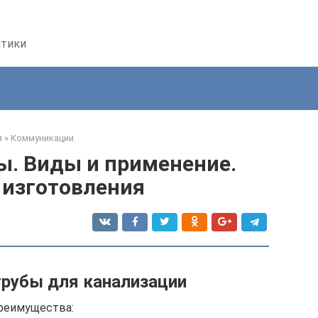
птики
я
»
Коммуникации
ы. Виды и применение.
 изготовления
рубы для канализации
реимущества: