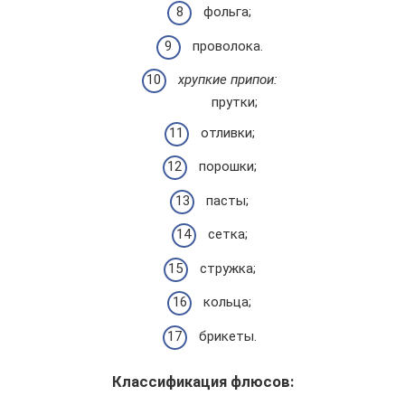
фольга;
проволока.
хрупкие припои:
прутки;
отливки;
порошки;
пасты;
сетка;
стружка;
кольца;
брикеты.
Классификация флюсов: