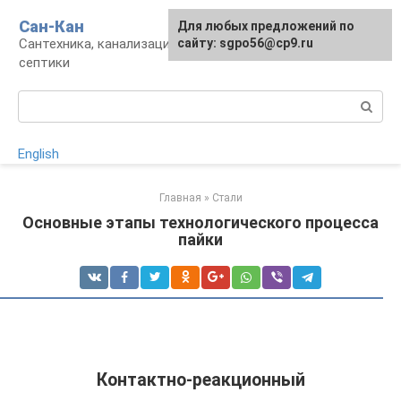
Перейти
Сан-Кан
Для любых предложений по
к
Сантехника, канализация, водопровод,
сайту: sgpo56@cp9.ru
контенту
септики
Поиск:
English
Главная
»
Стали
Основные этапы технологического процесса
пайки
Контактно-реакционный