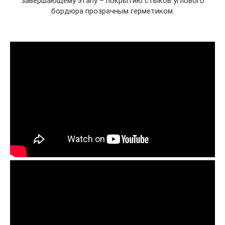
завершающему этапу – покрытию стыков углового
бордюра прозрачным герметиком.