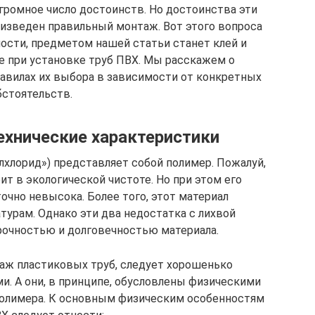
огромное число достоинств. Но достоинства эти
оизведен правильный монтаж. Вот этого вопроса
ности, предметом нашей статьи станет клей и
 при установке труб ПВХ. Мы расскажем о
равилах их выбора в зависимости от конкретных
бстоятельств.
технические характеристики
лхлорид») представляет собой полимер. Пожалуй,
т в экологической чистоте. Но при этом его
очно невысока. Более того, этот материал
турам. Однако эти два недостатка с лихвой
очностью и долговечностью материала.
аж пластиковых труб, следует хорошенько
и. А они, в принципе, обусловлены физическими
полимера. К основным физическим особенностям