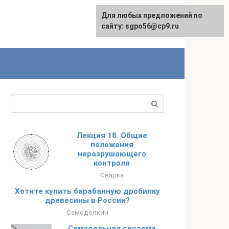
Для любых предложений по
English
сайту: sgpo56@cp9.ru
Поиск:
Лекция 18. Общие
положения
неразрушающего
контроля
Сварка
Хотите купить барабанную дробилку
древесины в России?
Самоделкин
Самодельная система