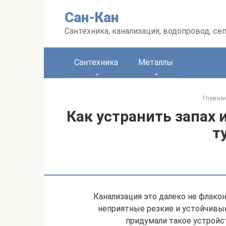
Перейти
Сан-Кан
к
контенту
Сантехника, канализация, водопровод, се
Сантехника
Металлы
Главна
Как устранить запах 
т
Канализация это далеко не флакон
неприятные резкие и устойчивые
придумали такое устройст