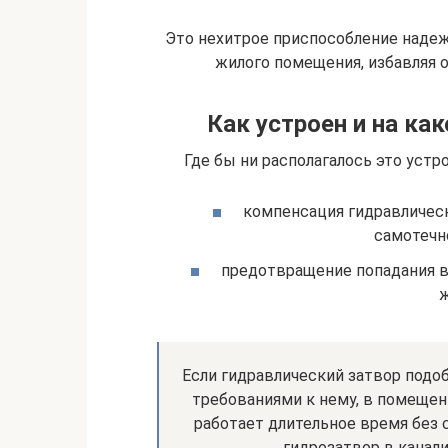
Это нехитрое приспособление надеж
жилого помещения, избавляя о
Как устроен и на ка
Где бы ни располагалось это устр
компенсация гидравлическ
самотечн
предотвращение попадания в
ж
Если гидравлический затвор подоб
требованиями к нему, в помещени
работает длительное время без с
гидрозатвор в канали