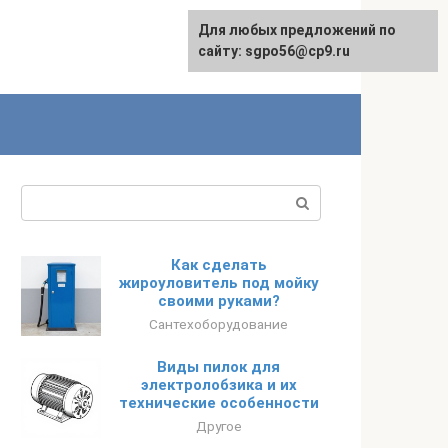
Для любых предложений по
English
сайту: sgpo56@cp9.ru
Поиск:
Как сделать
жироуловитель под мойку
своими руками?
Сантехоборудование
Виды пилок для
электролобзика и их
технические особенности
Другое