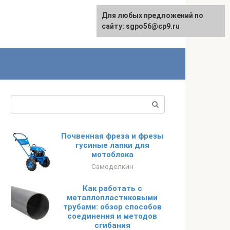
Для любых предложений по
English
сайту: sgpo56@cp9.ru
Поиск:
Почвенная фреза и фрезы
гусиные лапки для
мотоблока
Самоделкин
Как работать с
металлопластиковыми
трубами: обзор способов
соединения и методов
сгибания