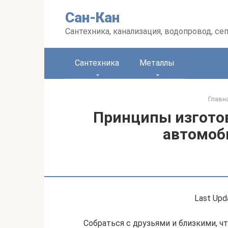
Перейти
Сан-Кан
к
контенту
Сантехника, канализация, водопровод, се
Сантехника
Металлы
Главн
Принципы изготов
автомоб
Last Upd
Собраться с друзьями и близкими, ч