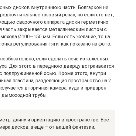
есных дисков внутреннюю часть. Болгаркой не
Предпочтительнее газовый резак, но если его нет,
помощью сварочного аппарата диски герметично
яя часть закрывается металлическим листом с
охода Ø100—150 мм. Если есть желание, то на
онка регулирования тяги, как показано на фото:
необязательно, если сделать печь из колесных
уха. Для этого в переднюю дверцу встраивается
с подпружиненной осью. Кроме этого, внутри
ьная пластина, разделяющая пространство на 2
 получается вторичная камера, куда и приварен
к дымоходной трубы.
етр, длину и ориентацию в пространстве. Все
мера дисков, а еще – от вашей фантазии.