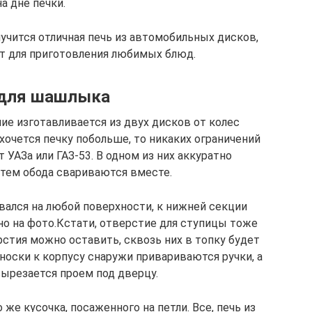
на дне печки.
лучится отличная печь из автомобильных дисков,
т для приготовления любимых блюд.
 для шашлыка
ие изготавливается из двух дисков от колес
ахочется печку побольше, то никаких ограничений
 УАЗа или ГАЗ-53. В одном из них аккуратно
атем обода свариваются вместе.
вался на любой поверхности, к нижней секции
но на фото.Кстати, отверстие для ступицы тоже
рстия можно оставить, сквозь них в топку будет
носки к корпусу снаружи привариваются ручки, а
вырезается проем под дверцу.
 же кусочка, посаженного на петли. Все, печь из