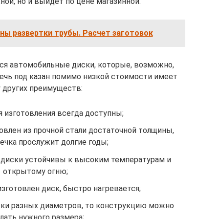
ой, но и выйдет по цене магазинной.
ны развертки трубы. Расчет заготовок
я автомобильные диски, которые, возможно,
 печь под казан помимо низкой стоимости имеет
 других преимуществ:
я изготовления всегда доступны;
влен из прочной стали достаточной толщины,
ечка прослужит долгие годы;
диски устойчивы к высоким температурам и
открытому огню;
изготовлен диск, быстро нагревается;
ки разных диаметров, то конструкцию можно
лать нужного размера;