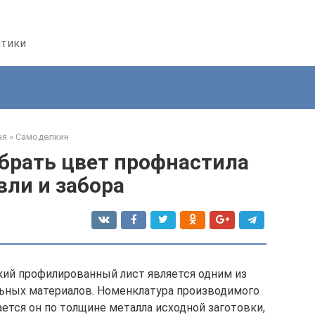
птики
ая
»
Самоделкин
брать цвет профнастила
вли и забора
кий профилированный лист является одним из
ьных материалов. Номенклатура производимого
ется он по толщине металла исходной заготовки,