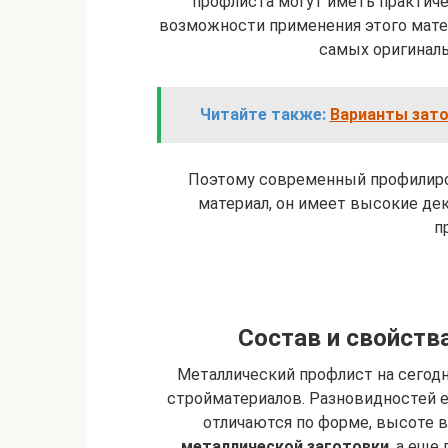
профлиста могут иметь практиче
возможности применения этого матер
самых оригинал
Читайте также:
Варианты зато
Поэтому современный профилиро
материал, он имеет высокие де
п
Состав и свойств
Металлический профлист на сегод
стройматериалов. Разновидностей 
отличаются по форме, высоте 
металлической заготовки
, а еще