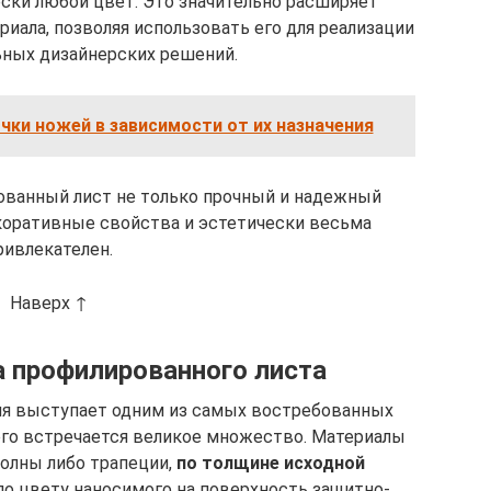
ски любой цвет. Это значительно расширяет
иала, позволяя использовать его для реализации
ьных дизайнерских решений.
чки ножей в зависимости от их назначения
ванный лист не только прочный и надежный
коративные свойства и эстетически весьма
ривлекателен.
Наверх ↑
а профилированного листа
ня выступает одним из самых востребованных
его встречается великое множество. Материалы
волны либо трапеции,
по толщине исходной
 по цвету наносимого на поверхность защитно-