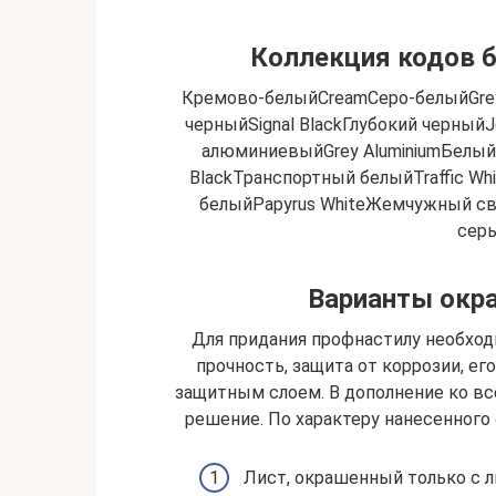
Коллекция кодов б
Кремово-белыйCreamСеро-белыйGrey
черныйSignal BlackГлубокий черный
алюминиевыйGrey AluminiumБелый
BlackТранспортный белыйTraffic Wh
белыйPapyrus WhiteЖемчужный св
серы
Варианты окр
Для придания профнастилу необход
прочность, защита от коррозии, 
защитным слоем. В дополнение ко в
решение. По характеру нанесенного
Лист, окрашенный только с л