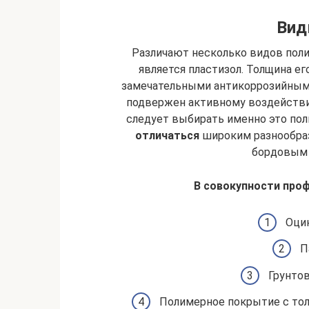
Вид
Различают несколько видов пол
является пластизол. Толщина ег
замечательными антикоррозийными
подвержен активному воздейств
следует выбирать именно это по
отличаться
широким разнообраз
бордовым 
В совокупности проф
Оци
П
Грунтов
Полимерное покрытие с тол