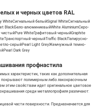
елых и черных цветов RAL
 WhiteСигнальный белыйSignal WhiteСигнальный
Jet BlackБело-алюминиевыйWhite AluminiumСеро-
 чистыйPure WhiteГрафитовый черныйGraphite
iteТранспортный черныйTraffic BlackПапирусно-
етло-серыйPearl Light GreyЖемчужный темно-
йPearl Dark Grey
ашивания профнастила
имых характеристик, таких как дополнительная
его покрывают полимерным либо лакокрасочным
сем этим свойствам идет оригинальное цветовое
 окрашивания среди металлопрофиля различают:
ицевой части поверхности. Предназначается для