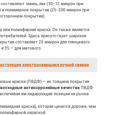
составляют эмаль, лак (10−12 микрон при
 и полимерное покрытие (25−200 микрон при
хстороннем покрытии).
р или полиэфирная краска. Он также является
потребителей. Здесь присутствует широкое
крытия составляет 25 микрон для глянцевого
и 35 — для матового.
нструкция электросварщика ручной сварки
ловые краски (ПВДФ) — их толщина покрытия
восходные антикоррозийные качества
ПВДФ
беспечивая им лидирующие позиции на рынке.
лиамидная краска), которая ценится дороже, чем
 полиэфирной окраской.