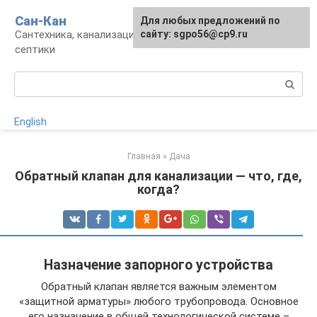
Перейти
Сан-Кан
Для любых предложений по
к
Сантехника, канализация, водопровод,
сайту: sgpo56@cp9.ru
контенту
септики
Поиск:
English
Главная
»
Дача
Обратный клапан для канализации — что, где,
когда?
Назначение запорного устройства
Обратный клапан является важным элементом
«защитной арматуры» любого трубопровода. Основное
его назначение в общей технологической системе –