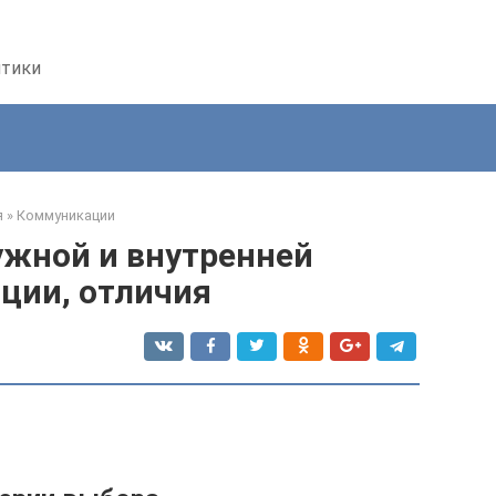
птики
я
»
Коммуникации
ужной и внутренней
ции, отличия