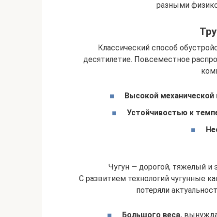
разными физико
Тру
Классический способ обустрой
десятилетие. Повсеместное распро
ком
Высокой механической
Устойчивостью к темп
Не
Чугун — дорогой, тяжелый и э
С развитием технологий чугунные к
потеряли актуальност
Большого веса,
вынуждаю