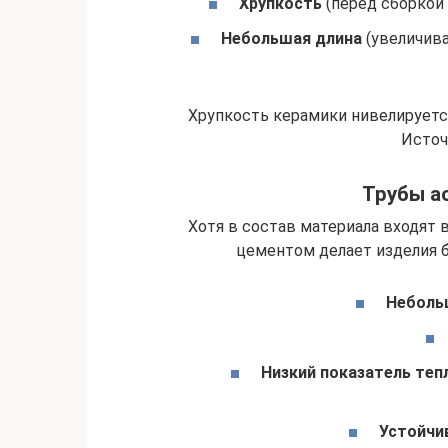
Хрупкость
(перед сборкой 
Небольшая длина
(увеличива
Хрупкость керамики нивелирует
Источ
Трубы а
Хотя в состав материала входят 
цементом делает изделия 
Неболь
Низкий показатель те
Устойчив