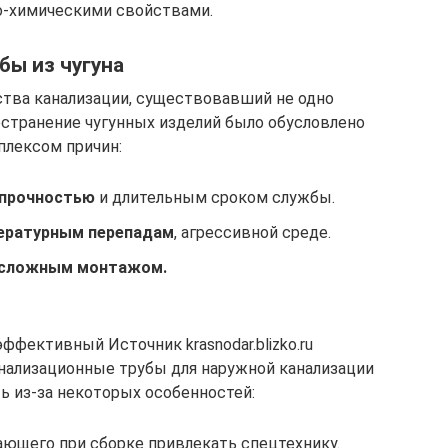
-химическими свойствами.
бы из чугуна
ства канализации, существовавший не одно
странение чугунных изделий было обусловлено
плексом причин:
 прочностью
и длительным сроком службы.
ературным перепадам
, агрессивной среде.
сложным монтажом.
ффективный Источник krasnodar.blizko.ru
анализационные трубы для наружной канализации
ь из-за некоторых особенностей:
щего при сборке привлекать спецтехнику.