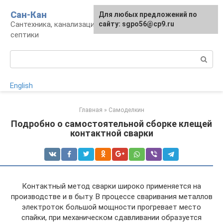
Перейти
Сан-Кан
Для любых предложений по
к
Сантехника, канализация, водопровод,
сайту: sgpo56@cp9.ru
контенту
септики
Поиск:
English
Главная
»
Самоделкин
Подробно о самостоятельной сборке клещей
контактной сварки
Контактный метод сварки широко применяется на
производстве и в быту. В процессе сваривания металлов
электроток большой мощности прогревает место
спайки, при механическом сдавливании образуется