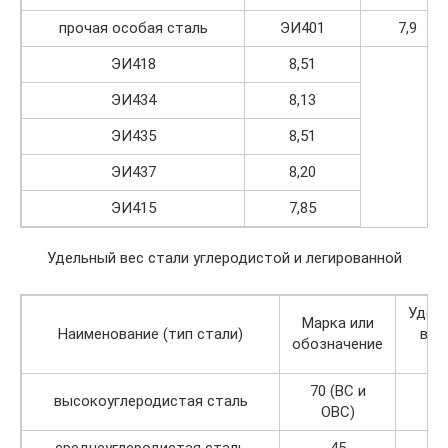
прочая особая сталь
ЭИ401
7,9
ЭИ418
8,51
ЭИ434
8,13
ЭИ435
8,51
ЭИ437
8,20
ЭИ415
7,85
Удельный вес стали углеродистой и легированной
Удел
Марка или
Наименование (тип стали)
вес 
обозначение
см
70 (ВС и
высокоуглеродистая сталь
7,
ОВС)