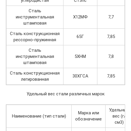
углеродистая
Ст3пс
Сталь
инструментальная
Х12МФ
7,7
штамповая
Сталь конструкционная
65Г
7,85
рессорно-пружинная
Сталь
инструментальная
5ХНМ
7,8
штамповая
Сталь конструкционная
30ХГСА
7,85
легированная
Удельный вес стали различных марок
Удельный
Марка или
Наименование (тип стали)
вес (г/
обозначение
см3)