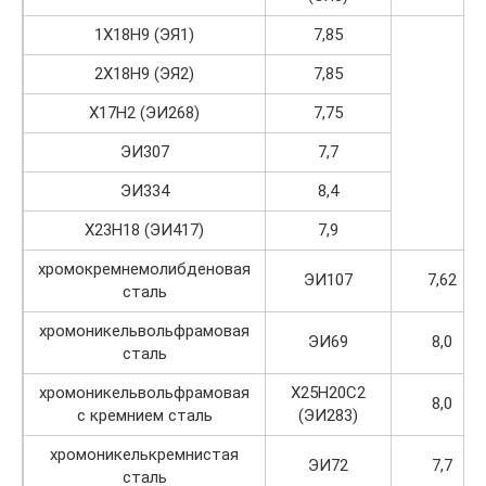
1Х18Н9 (ЭЯ1)
7,85
2Х18Н9 (ЭЯ2)
7,85
Х17Н2 (ЭИ268)
7,75
ЭИ307
7,7
ЭИ334
8,4
Х23Н18 (ЭИ417)
7,9
хромокремнемолибденовая
ЭИ107
7,62
сталь
хромоникельвольфрамовая
ЭИ69
8,0
сталь
хромоникельвольфрамовая
Х25Н20С2
8,0
с кремнием сталь
(ЭИ283)
хромоникелькремнистая
ЭИ72
7,7
сталь