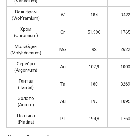
(Vanadium)
Вольфрам
W
184
3422
(Wolframium)
Хром
Cr
51,996
1765
(Chromium)
Молибден
Mo
92
2622
(Molybdaenum)
Серебро
Ag
107,9
1000
(Argentum)
Тантал
Ta
180
3269
(Tantal)
Золото
Au
197
1095
(Aurum)
Платина
Pt
194,8
1760
(Platina)