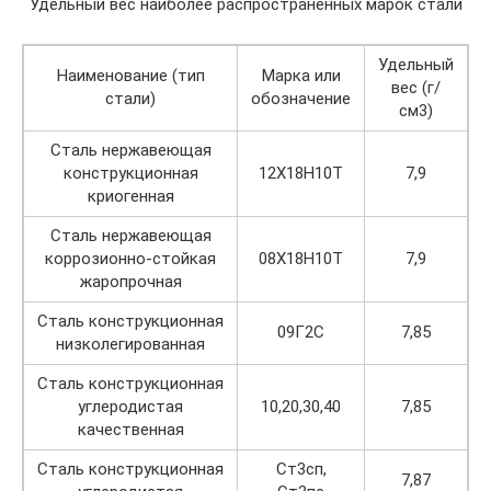
Удельный вес наиболее распространенных марок стали
Удельный
Наименование (тип
Марка или
вес (г/
стали)
обозначение
см3)
Сталь нержавеющая
конструкционная
12Х18Н10Т
7,9
криогенная
Сталь нержавеющая
коррозионно-стойкая
08Х18Н10Т
7,9
жаропрочная
Сталь конструкционная
09Г2С
7,85
низколегированная
Сталь конструкционная
углеродистая
10,20,30,40
7,85
качественная
Сталь конструкционная
Ст3сп,
7,87