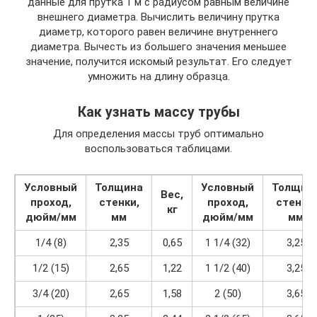
данные для прутка 1 м с радиусом равным величине
внешнего диаметра. Вычислить величину прутка
диаметр, которого равен величине внутреннего
диаметра. Вычесть из большего значения меньшее
значение, получится искомый результат. Его следует
умножить на длину образца.
Как узнать массу трубы
Для определения массы труб оптимально
воспользоваться таблицами.
Условный
Толщина
Условный
Толщин
Вес,
проход,
стенки,
проход,
стенки,
кг
дюйм/мм
мм
дюйм/мм
мм
1/4 (8)
2,35
0,65
1 1/4 (32)
3,25
1/2 (15)
2,65
1,22
1 1/2 (40)
3,25
3/4 (20)
2,65
1,58
2 (50)
3,65