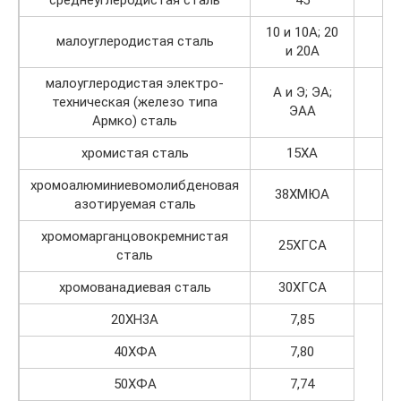
среднеуглеродистая сталь
45
7,
10 и 10А; 20
малоуглеродистая сталь
7,
и 20А
малоуглеродистая электро-
А и Э; ЭА;
техническая (железо типа
7,
ЭАА
Армко) сталь
хромистая сталь
15ХА
7,
хромоалюминиевомолибденовая
38ХМЮА
7,
азотируемая сталь
хромомарганцовокремнистая
25ХГСА
7,
сталь
хромованадиевая сталь
30ХГСА
7,
20ХН3А
7,85
40ХФА
7,80
50ХФА
7,74