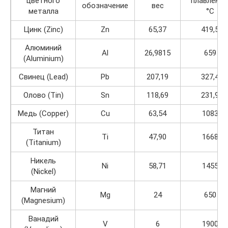
цветного
плавления
обозначение
вес
металла
°C
Цинк (Zinc)
Zn
65,37
419,5
Алюминий
Al
26,9815
659
(Aluminium)
Свинец (Lead)
Pb
207,19
327,4
Олово (Tin)
Sn
118,69
231,9
Медь (Сopper)
Cu
63,54
1083
Титан
Ti
47,90
1668
(Titanium)
Никель
Ni
58,71
1455
(Nickel)
Магний
Mg
24
650
(Magnesium)
Ванадий
V
6
1900