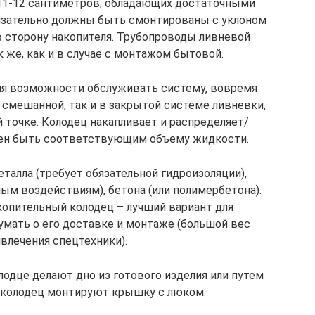
11-12 сантиметров, обладающих достаточными
язательно должны быть смонтированы с уклоном
в сторону накопителя. Трубопроводы ливневой
 же, как и в случае с монтажом бытовой.
я возможности обслуживать систему, вовремя
 смешанной, так и в закрытой системе ливневки,
 точке. Колодец накапливает и распределяет/
жен быть соответствующим объему жидкости.
талла (требует обязательной гидроизоляции),
ным воздействиям), бетона (или полимербетона).
опительный колодец – лучший вариант для
думать о его доставке и монтаже (большой вес
влечения спецтехники).
одце делают дно из готового изделия или путем
а колодец монтируют крышку с люком.