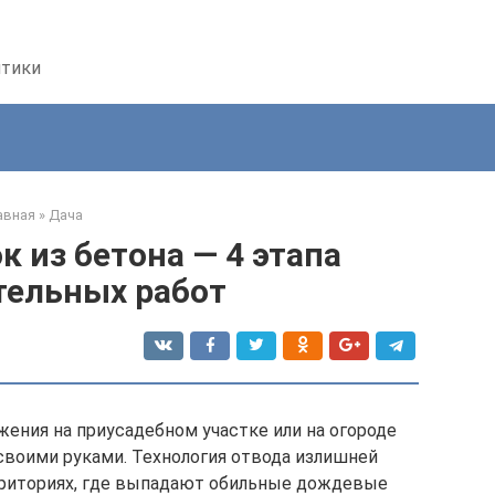
птики
авная
»
Дача
к из бетона — 4 этапа
тельных работ
ения на приусадебном участке или на огороде
своими руками. Технология отвода излишней
рриториях, где выпадают обильные дождевые