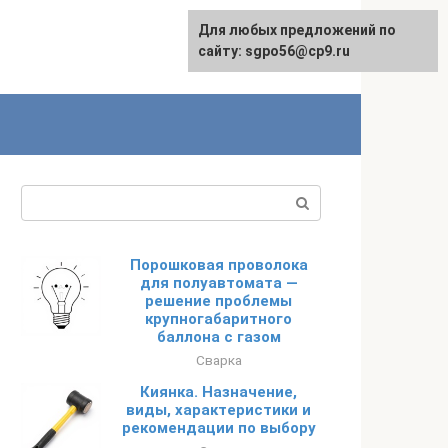
Для любых предложений по
English
сайту: sgpo56@cp9.ru
Поиск:
Порошковая проволока
для полуавтомата —
решение проблемы
крупногабаритного
баллона с газом
Сварка
Киянка. Назначение,
виды, характеристики и
рекомендации по выбору