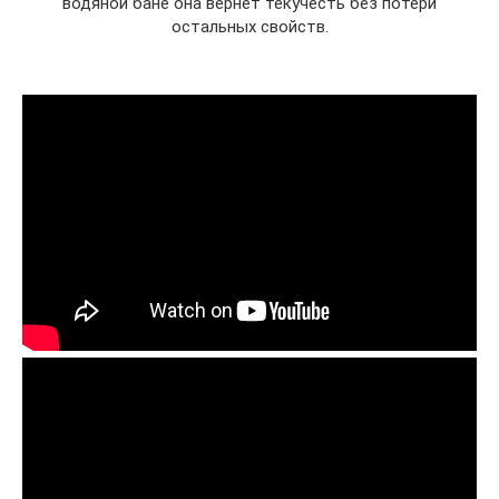
водяной бане она вернет текучесть без потери
остальных свойств.