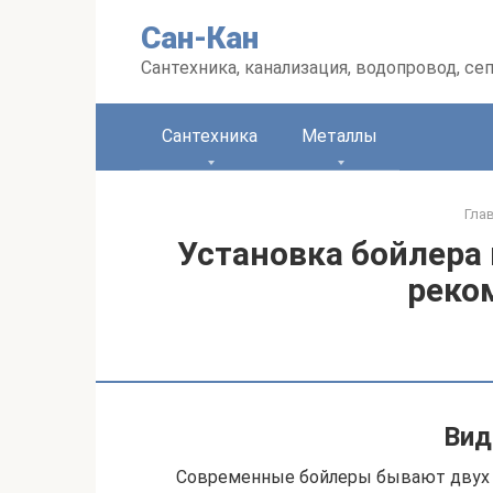
Перейти
Сан-Кан
к
контенту
Сантехника, канализация, водопровод, се
Сантехника
Металлы
Гла
Установка бойлера 
реко
Вид
Современные бойлеры бывают двух 