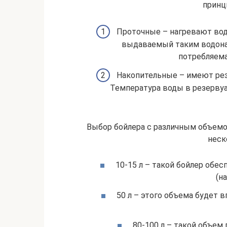
принц
Проточные – нагревают вод
выдаваемый таким водонаг
потребляема
Накопительные – имеют рез
Температура воды в резерву
Выбор бойлера с различным объемо
неск
10-15 л – такой бойлер обе
(н
50 л – этого объема будет 
80-100 л – такой объем