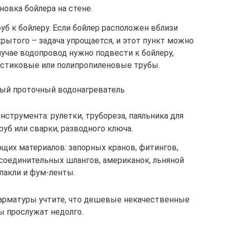
новка бойлера на стене.
б к бойлеру. Если бойлер расположен вблизи
крытого – задача упрощается, и этот пункт можно
лучае водопровод нужно подвести к бойлеру,
астиковые или полипропиленовые трубы.
ый проточный водонагреватель
струмента: рулетки, трубореза, паяльника для
уб или сварки, разводного ключа.
их материалов: запорных кранов, фитингов,
 соединительных шлангов, американок, льняной
пакли и фум-ленты.
арматуры учтите, что дешевые некачественные
ы прослужат недолго.