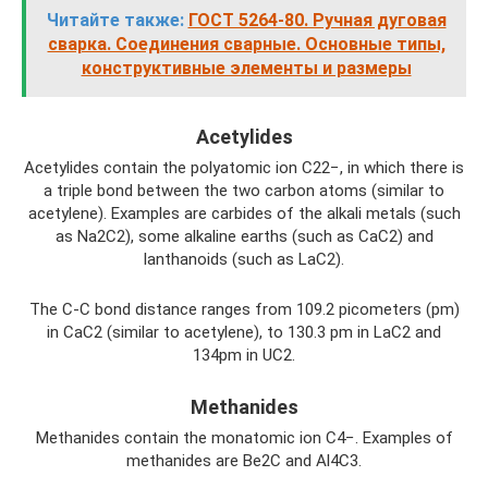
Читайте также:
ГОСТ 5264-80. Ручная дуговая
сварка. Соединения сварные. Основные типы,
конструктивные элементы и размеры
Acetylides
Acetylides contain the polyatomic ion C22−, in which there is
a triple bond between the two carbon atoms (similar to
acetylene). Examples are carbides of the alkali metals (such
as Na2C2), some alkaline earths (such as CaC2) and
lanthanoids (such as LaC2).
The C-C bond distance ranges from 109.2 picometers (pm)
in CaC2 (similar to acetylene), to 130.3 pm in LaC2 and
134pm in UC2.
Methanides
Methanides contain the monatomic ion C4−. Examples of
methanides are Be2C and Al4C3.