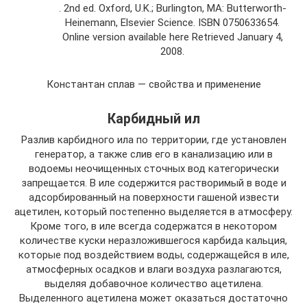
. 2nd ed. Oxford, U.K.; Burlington, MA: Butterworth-
Heinemann, Elsevier Science. ISBN 0750633654.
Online version available here Retrieved January 4,
2008.
Константан сплав — свойства и применение
Карбидный ил
Разлив карбидного ила по территории, где установлен
генератор, а также слив его в канализацию или в
водоемы неочищенных сточных вод категорически
запрещается. В иле содержится растворимый в воде и
адсорбированный на поверхности гашеной извести
ацетилен, который постепенно выделяется в атмосферу.
Кроме того, в иле всегда содержатся в некотором
количестве куски неразложившегося карбида кальция,
которые под воздействием воды, содержащейся в иле,
атмосферных осадков и влаги воздуха разлагаются,
выделяя добавочное количество ацетилена.
Выделенного ацетилена может оказаться достаточно