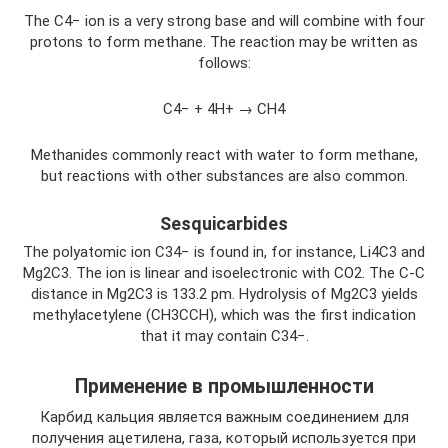
The C4− ion is a very strong base and will combine with four
protons to form methane. The reaction may be written as
follows:
C4− + 4H+ → CH4
Methanides commonly react with water to form methane,
but reactions with other substances are also common.
Sesquicarbides
The polyatomic ion C34− is found in, for instance, Li4C3 and
Mg2C3. The ion is linear and isoelectronic with CO2. The C-C
distance in Mg2C3 is 133.2 pm. Hydrolysis of Mg2C3 yields
methylacetylene (CH3CCH), which was the first indication
that it may contain C34−.
Применение в промышленности
Карбид кальция является важным соединением для
получения ацетилена, газа, который используется при