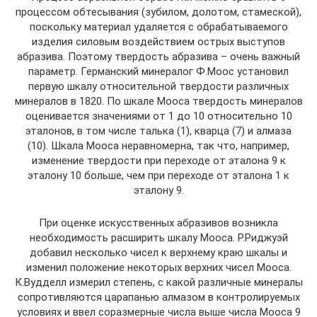
процессом обтесывания (зубилом, долотом, стамеской),
поскольку материал удаляется с обрабатываемого
изделия силовым воздействием острых выступов
абразива. Поэтому твердость абразива – очень важный
параметр. Германский минералог Ф.Моос установил
первую шкалу относительной твердости различных
минералов в 1820. По шкале Мооса твердость минералов
оценивается значениями от 1 до 10 относительно 10
эталонов, в том числе талька (1), кварца (7) и алмаза
(10). Шкала Мооса неравномерна, так что, например,
изменение твердости при переходе от эталона 9 к
эталону 10 больше, чем при переходе от эталона 1 к
эталону 9.
При оценке искусственных абразивов возникла
необходимость расширить шкалу Мооса. Р.Риджуэй
добавил несколько чисел к верхнему краю шкалы и
изменил положение некоторых верхних чисел Мооса.
К.Вудделл измерил степень, с какой различные минералы
сопротивляются царапанью алмазом в контролируемых
условиях и ввел соразмерные числа выше числа Мооса 9