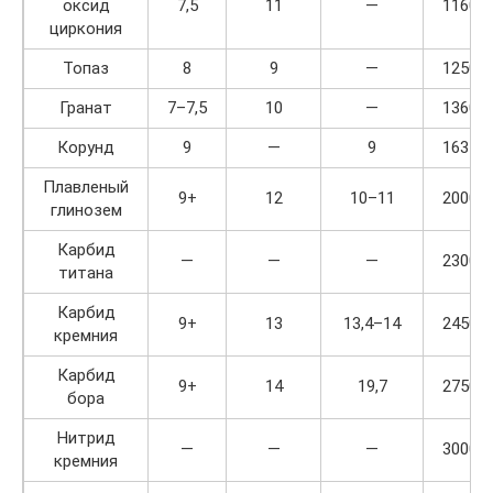
оксид
7,5
11
—
1160
циркония
Топаз
8
9
—
1250
Гранат
7–7,5
10
—
1360
Корунд
9
—
9
1635
Плавленый
9+
12
10–11
2000
глинозем
Карбид
—
—
—
2300
титана
Карбид
9+
13
13,4–14
2450
кремния
Карбид
9+
14
19,7
2750
бора
Нитрид
—
—
—
3000
кремния