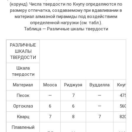
(корунд). Числа твердости по Кнупу определяются по
размеру отпечатка, создаваемому при вдавливании в
материал алмазной пирамиды под воздействием
определенной нагрузки (см. табл.).
Таблица — Различные шкалы твердости
РАЗЛИЧНЫЕ
ШКАЛЫ
ТВЕРДОСТИ
Шкала
твердости
Материал
Мооса
Риджуэя
Вудделла
Кнупа
Песок
—
7
—
475
Ортоклаз
6
6
—
560
Кварц
7
8
7
820
Плавленый