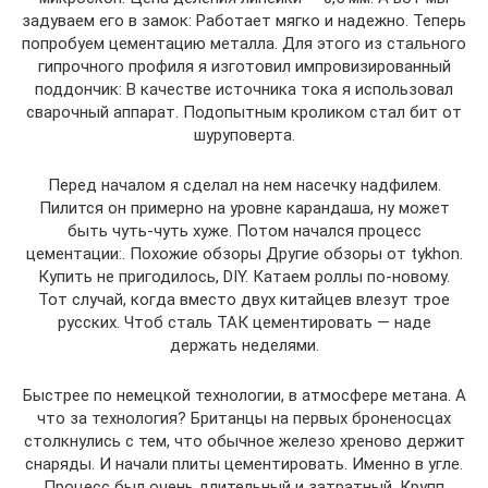
задуваем его в замок: Работает мягко и надежно. Теперь
попробуем цементацию металла. Для этого из стального
гипрочного профиля я изготовил импровизированный
поддончик: В качестве источника тока я использовал
сварочный аппарат. Подопытным кроликом стал бит от
шуруповерта.
Перед началом я сделал на нем насечку надфилем.
Пилится он примерно на уровне карандаша, ну может
быть чуть-чуть хуже. Потом начался процесс
цементации:. Похожие обзоры Другие обзоры от tykhon.
Купить не пригодилось, DIY. Катаем роллы по-новому.
Тот случай, когда вместо двух китайцев влезут трое
русских. Чтоб сталь ТАК цементировать — наде
держать неделями.
Быстрее по немецкой технологии, в атмосфере метана. А
что за технология? Британцы на первых броненосцах
столкнулись с тем, что обычное железо хреново держит
снаряды. И начали плиты цементировать. Именно в угле.
Процесс был очень длительный и затратный. Крупп