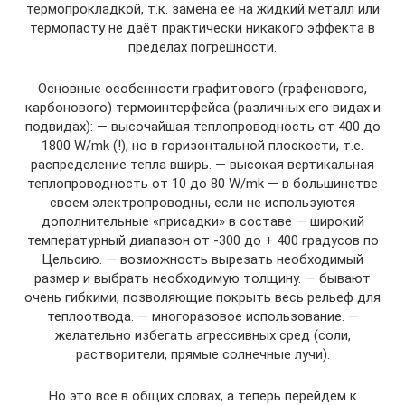
термопрокладкой, т.к. замена ее на жидкий металл или
термопасту не даёт практически никакого эффекта в
пределах погрешности.
Основные особенности графитового (графенового,
карбонового) термоинтерфейса (различных его видах и
подвидах): — высочайшая теплопроводность от 400 до
1800 W/mk (!), но в горизонтальной плоскости, т.е.
распределение тепла вширь. — высокая вертикальная
теплопроводность от 10 до 80 W/mk — в большинстве
своем электропроводны, если не используются
дополнительные «присадки» в составе — широкий
температурный диапазон от -300 до + 400 градусов по
Цельсию. — возможность вырезать необходимый
размер и выбрать необходимую толщину. — бывают
очень гибкими, позволяющие покрыть весь рельеф для
теплоотвода. — многоразовое использование. —
желательно избегать агрессивных сред (соли,
растворители, прямые солнечные лучи).
Но это все в общих словах, а теперь перейдем к