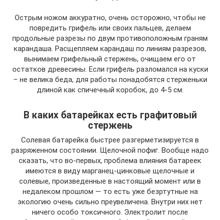
Острым ножом аккуратно, очень осторожно, чтобы не
повредить грифель или своих пальцев, делаем
продольные разрезы по двум противоположным граням
карандаша. Расщепляем карандаш по линиям разрезов,
вынимаем грифельный стержень, очищаем его от
остатков древесины. Если грифель разломался на куски
– не велика беда, для работы понадобятся стерженьки
длиной как спичечный коробок, до 4-5 см.
В каких батарейках есть графитовый
стержень
Солевая батарейка быстрее разгерметизируется в
разряженном состоянии. Щелочной пофиг. Вообще надо
сказать, что во-первых, проблема влияния батареек
имеются в виду марганец-цинковые щелочные и
солевые, произведенные в настоящий момент или в
недалеком прошлом — то есть уже безртутные на
экологию очень сильно преувеличена. Внутри них нет
ничего особо токсичного. Электролит после