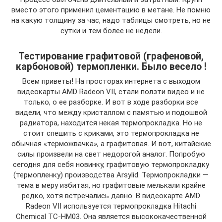
вместо этого применил цементацию в метане. Не помню
на какую толщину за час, надо таблицы смотреть, но не
сутки и тем более не недели.
Тестирование графитовой (графеновой,
карбоновой) термопленки. Было весело !
Всем приветы! На просторах интернета с выходом
видеокарты AMD Radeon VII, стали ползти видео и не
только, о ее разборке. И вот в ходе разборки все
видели, что между кристаллом с памятью и подошвой
радиатора, находится некая термопрокладка. Но не
стоит спешить с криками, это термопрокладка не
обычная «терможвачка», а графитовая. И вот, китайские
силы произвели на свет недорогой аналог. Попробую
сегодня для себя новинку, графитовую термопрокладку
(термопленку) производства Arsylid. Термопрокладки —
тема в меру избитая, но графитовые мелькали крайне
редко, хотя встречались давно. В видеокарте AMD
Radeon VII используется термопрокладка Hitachi
Chemical TC-HM03. Она является высококачественной