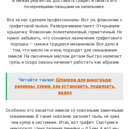
в липких реагентах, доставать графит и пилить его
почерневшими пальцами на напильнике.
Все за нас сделали профессионалы. Вот он, флакончик с
графитовой пылью: Разворачиваем пакет: Открываем
крышечку: Флакончик полиэтиленовый, герметичный. Не
нужно забывать, что основное назначение графитового
порошка — смазка трущихся механизмов. Все дело в
том, что масло не очень подходит для смазывания
замков. На смоченные маслом детали быстро налипает
грязь и скоро смазка начинает работать как абразив.
Читайте также:
Шпалера для винограда:
размеры, схема, как установить, подвязать,
видео
Особенно это касается замков со сквозными замочными
скважинами. В такие сквозняк загоняет пыль, не хуже
чем кулер в системник. Итак, вот графит: Смотрим в
микроскоп. Цена деления линейки — 0,5 мм. А вот мы