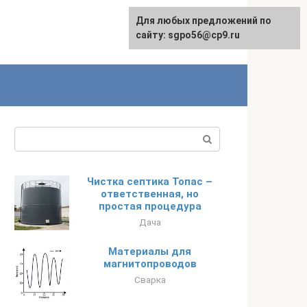
Для любых предложений по
English
сайту: sgpo56@cp9.ru
Поиск:
Чистка септика Топас –
ответственная, но
простая процедура
Дача
Материалы для
магнитопроводов
Сварка