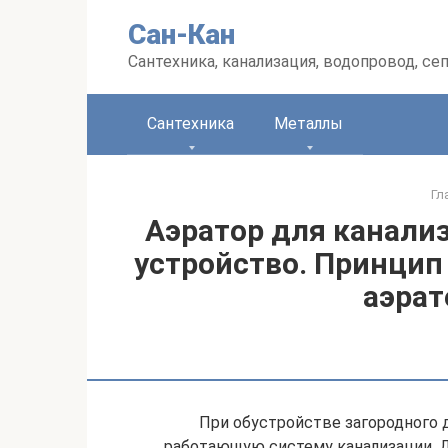
Перейти
Сан-Кан
к
контенту
Сантехника, канализация, водопровод, се
Сантехника
Металлы
Гл
Аэратор для канализ
устройство. Принцип
аэрат
При обустройстве загородного
работающую систему канализации. Дл