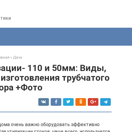
птики
авная
»
Дача
ации- 110 и 50мм: Виды,
 изготовления трубчатого
ора +Фото
 дома очень важно оборудовать эффективно
я утилизации стоков, чаще всего, используется