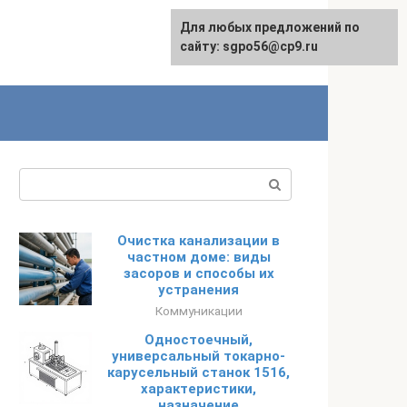
Для любых предложений по
English
сайту: sgpo56@cp9.ru
Поиск:
Очистка канализации в
частном доме: виды
засоров и способы их
устранения
Коммуникации
Одностоечный,
универсальный токарно-
карусельный станок 1516,
характеристики,
назначение