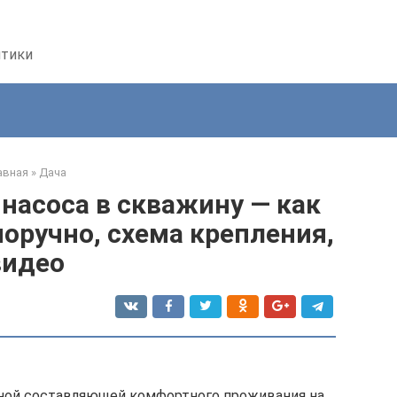
птики
авная
»
Дача
насоса в скважину — как
оручно, схема крепления,
видео
ьной составляющей комфортного проживания на