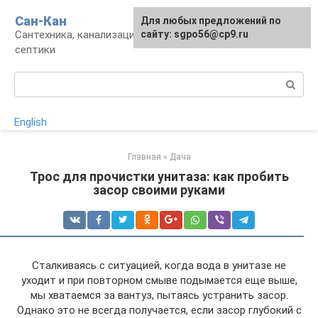
Перейти
Сан-Кан
Для любых предложений по
к
Сантехника, канализация, водопровод,
сайту: sgpo56@cp9.ru
контенту
септики
Поиск:
English
Главная
»
Дача
Трос для прочистки унитаза: как пробить
засор своими руками
Сталкиваясь с ситуацией, когда вода в унитазе не
уходит и при повторном смыве подымается еще выше,
мы хватаемся за вантуз, пытаясь устранить засор.
Однако это не всегда получается, если засор глубокий с