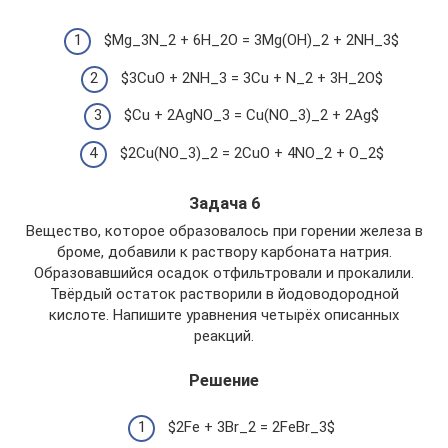
$Mg_3N_2 + 6H_2O = 3Mg(OH)_2 + 2NH_3$
$3CuO + 2NH_3 = 3Cu + N_2 + 3H_2O$
$Cu + 2AgNO_3 = Cu(NO_3)_2 + 2Ag$
$2Cu(NO_3)_2 = 2CuO + 4NO_2 + O_2$
Задача 6
Вещество, которое образовалось при горении железа в
броме, добавили к раствору карбоната натрия.
Образовавшийся осадок отфильтровали и прокалили.
Твёрдый остаток растворили в йодоводородной
кислоте. Напишите уравнения четырёх описанных
реакций.
Решение
$2Fe + 3Br_2 = 2FeBr_3$