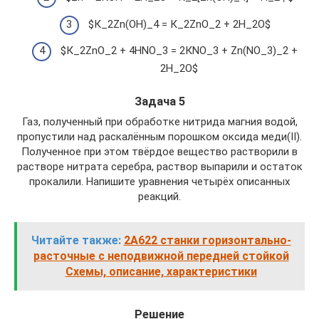
$К_2Zn(OH)_4 = К_2ZnO_2 + 2H_2O$
$К_2ZnO_2 + 4HNO_3 = 2КNO_3 + Zn(NO_3)_2 +
2H_2O$
Задача 5
Газ, полученный при обработке нитрида магния водой,
пропустили над раскалённым порошком оксида меди(II).
Полученное при этом твёрдое вещество растворили в
растворе нитрата серебра, раствор выпарили и остаток
прокалили. Напишите уравнения четырёх описанных
реакций.
Читайте также:
2А622 станки горизонтально-
расточные c неподвижной передней стойкой
Схемы, описание, характеристики
Решение