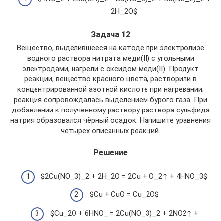
2H_2O$
Задача 12
Вещество, выделившееся на катоде при электролизе
водного раствора нитрата меди(II) с угольными
электродами, нагрели с оксидом меди(II). Продукт
реакции, вещество красного цвета, растворили в
концентрированной азотной кислоте при нагревании;
реакция сопровождалась выделением бурого газа. При
добавлении к полученному раствору раствора сульфида
натрия образовался чёрный осадок. Напишите уравнения
четырёх описанных реакций.
Решение
$2Cu(NO_3)_2 + 2H_2O = 2Cu + O_2↑ + 4HNO_3$
$Cu + CuO = Cu_2O$
$Cu_2O + 6HNO_ = 2Cu(NO_3)_2 + 2NO2↑ +