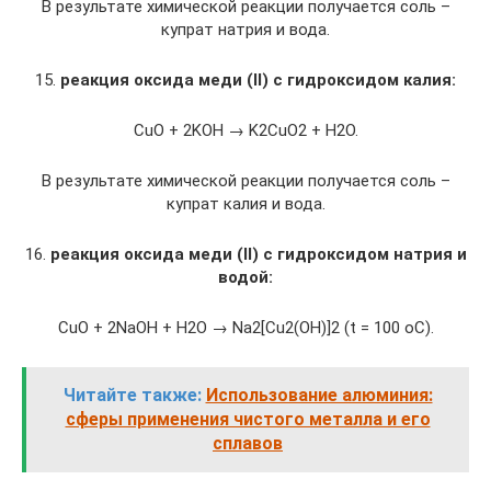
В результате химической реакции получается соль –
купрат натрия и вода.
15.
реакция оксида меди
(II)
с гидроксидом калия:
CuO + 2KOH → K2CuO2 + H2O.
В результате химической реакции получается соль –
купрат калия и вода.
16.
реакция оксида меди
(II)
с гидроксидом натрия и
водой:
CuO + 2NaOH + H2O → Na2[Cu2(OН)]2 (t = 100 oC).
Читайте также:
Использование алюминия:
сферы применения чистого металла и его
сплавов