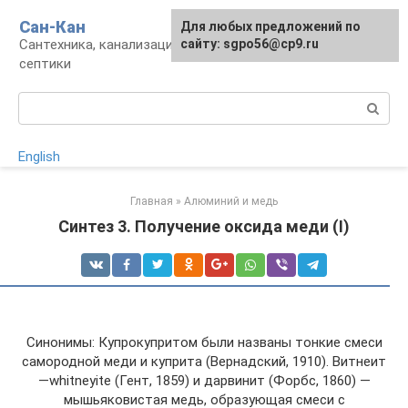
Перейти
Сан-Кан
Для любых предложений по
к
Сантехника, канализация, водопровод,
сайту: sgpo56@cp9.ru
контенту
септики
Поиск:
English
Главная
»
Алюминий и медь
Синтез 3. Получение оксида меди (I)
Синонимы: Купрокупритом были названы тонкие смеси
самородной меди и куприта (Вернадский, 1910). Витнеит
—whitneyite (Гент, 1859) и дарвинит (Форбс, 1860) —
мышьяковистая медь, образующая смеси с