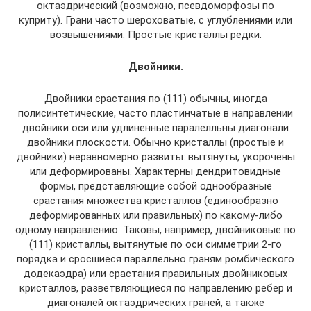
октаэдрический (возможно, псевдоморфозы по
куприту). Грани часто шероховатые, с углублениями или
возвышениями. Простые кристаллы редки.
Двойники.
Двойники срастания по (111) обычны, иногда
полисинтетические, часто пластинчатые в направлении
двойники оси или удлиненные паралелльны диагонали
двойники плоскости. Обычно кристаллы (простые и
двойники) неравномерно развиты: вытянуты, укорочены
или деформированы. Характерны дендритовидные
формы, представляющие собой однообразные
срастания множества кристаллов (единообразно
деформированных или правильных) по какому-либо
одному направлению. Таковы, например, двойниковые по
(111) кристаллы, вытянутые по оси симметрии 2-го
порядка и сросшиеся параллельно граням ромбического
додекаэдра) или срастания правильных двойниковых
кристаллов, разветвляющиеся по направлению ребер и
диагоналей октаэдрических граней, а также