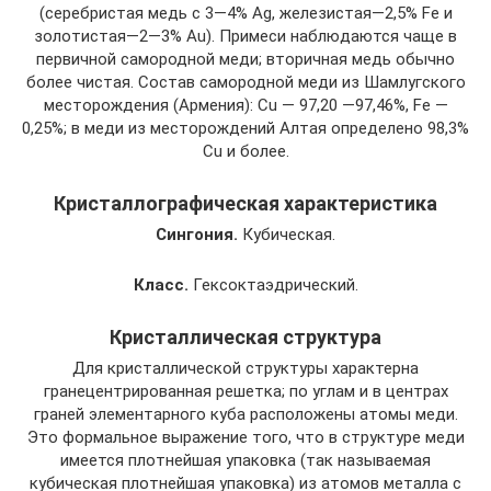
(серебристая медь с 3—4% Ag, железистая—2,5% Fe и
золотистая—2—3% Au). Примеси наблюдаются чаще в
первичной самородной меди; вторичная медь обычно
более чистая. Состав самородной меди из Шамлугского
месторождения (Армения): Cu — 97,20 —97,46%, Fe —
0,25%; в меди из месторождений Алтая определено 98,3%
Cu и более.
Кристаллографическая характеристика
Сингония.
Кубическая.
Класс.
Гексоктаэдрический.
Кристаллическая структура
Для кристаллической структуры характерна
гранецентрированная решетка; по углам и в центрах
граней элементарного куба расположены атомы меди.
Это формальное выражение того, что в структуре меди
имеется плотнейшая упаковка (так называемая
кубическая плотнейшая упаковка) из атомов металла с