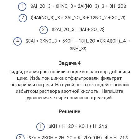
$Al_2O_3 + 6HNO_3 = 2Al(NO_3)_3 + 3H_2O$
$4Al(NO_3)_3 = 2Al_2O_3 + 12NO_2 + 3O_2$
$2Al_2O_3 = 4Al + 3O_2$
$8Al + 3KNO_3 + 5KOH + 18H_2O = 8K[Al(OH)_4] +
3NH_3$
Задача 4
Гидрид калия растворили в воде и в раствор добавили
цинк. Избыток цинка отфильтровали, фильтрат
выпарили и нагрели. На сухой остаток подействовали
избытком раствора азотной кислоты. Напишите
уравнения четырёх описанных реакций.
Решение
$KH + H_2O = KOH + H_2↑$
$Zn + 2КOH + 2H_2O = К_2[Zn(OH)_4] + H_2↑$