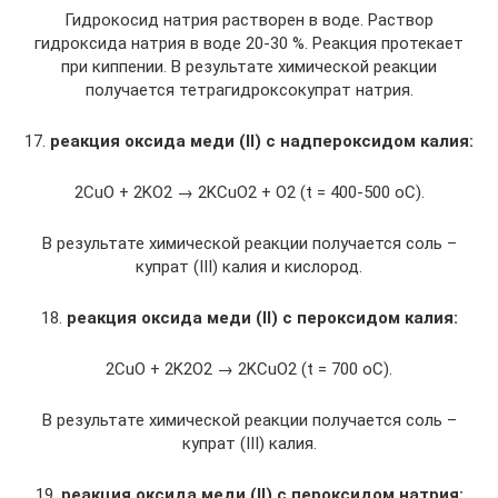
Гидрокосид натрия растворен в воде. Раствор
гидроксида натрия в воде 20-30 %. Реакция протекает
при киппении. В результате химической реакции
получается тетрагидроксокупрат натрия.
17.
реакция оксида меди
(II)
с надпероксидом калия:
2CuO + 2KO2 → 2KCuO2 + О2 (t = 400-500 oC).
В результате химической реакции получается соль –
купрат (III) калия и кислород.
18.
реакция оксида меди
(II)
с пероксидом калия:
2CuO + 2K2O2 → 2KCuO2 (t = 700 oC).
В результате химической реакции получается соль –
купрат (III) калия.
19.
реакция оксида меди
(II)
с пероксидом натрия: