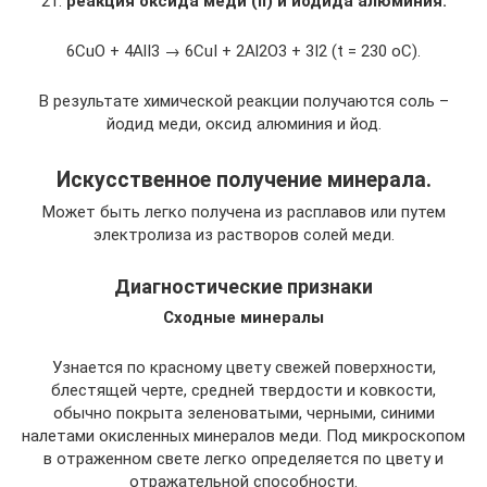
21.
реакция оксида меди
(II) и йодида алюминия:
6CuO + 4AlI3 → 6CuI + 2Al2O3 + 3I2 (t = 230 oC).
В результате химической реакции получаются соль –
йодид меди, оксид алюминия и йод.
Искусственное получение минерала.
Может быть легко получена из расплавов или путем
электролиза из растворов солей меди.
Диагностические признаки
Сходные минералы
Узнается по красному цвету свежей поверхности,
блестящей черте, средней твердости и ковкости,
обычно покрыта зеленоватыми, черными, синими
налетами окисленных минералов меди. Под микроскопом
в отраженном свете легко определяется по цвету и
отражательной способности.