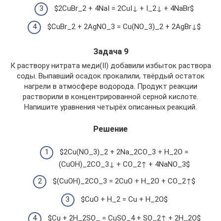
$2CuBr_2 + 4NaI = 2CuI↓ + I_2↓ + 4NaBr$
$CuBr_2 + 2AgNO_3 = Cu(NO_3)_2 + 2AgBr↓$
Задача 9
К раствору нитрата меди(II) добавили избыток раствора
соды. Выпавший осадок прокалили, твёрдый остаток
нагрели в атмосфере водорода. Продукт реакции
растворили в концентрированной серной кислоте.
Напишите уравнения четырёх описанных реакций.
Решение
$2Cu(NO_3)_2 + 2Na_2CO_3 + H_2O =
(CuOH)_2CO_3↓ + CO_2↑ + 4NaNO_3$
$(CuOH)_2CO_3 = 2CuO + H_2O + CO_2↑$
$CuO + H_2 = Cu + H_2O$
$Cu + 2H_2SO_ = CuSO_4 + SO_2↑ + 2H_2O$