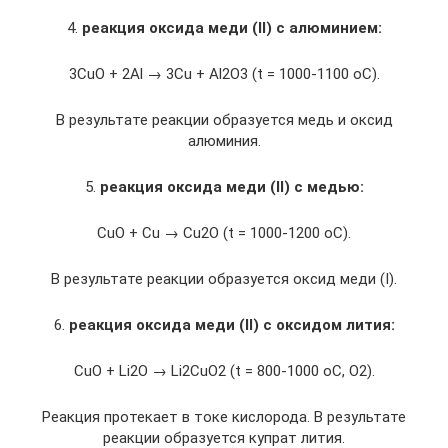
4.
реакция оксида меди
(II)
с алюминием:
3CuО + 2Al → 3Cu + Al2О3 (t = 1000-1100 oC).
В результате реакции образуется медь и оксид
алюминия.
5.
реакция оксида меди
(II)
с медью:
CuО + Cu → Cu2О (t = 1000-1200 oC).
В результате реакции образуется оксид меди (I).
6.
реакция оксида меди
(II)
с оксидом лития:
CuО + Li2О → Li2CuО2 (t = 800-1000 oC, О2).
Реакция протекает в токе кислорода. В результате
реакции образуется купрат лития.