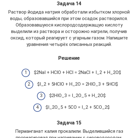
Задача 14
Раствор йодида натрия обработали избытком хлорной
воды, образовавшийся при этом осадок растворился.
Образовавшуюся кислородсодержащую кислоту
выделили из раствора и осторожно нагрели, получив
оксид, который реагирует с угарным газом. Напишите
уравнения четырёх описанных реакций.
Решение
$2NaI + HClO + HCl = 2NaCl + I_2 + H_2O$
$I_2 + 5HClO + H_2O = 2HIO_3 + 5HCl$
$2HIO_3 = I_2O_5 + H_2O$
$I_2O_5 + 5CO = I_2 + 5CO_2$
Задача 15
Перманганат калия прокалили. Выделившийся газ
прореагировал при нагревании с сероводородом.