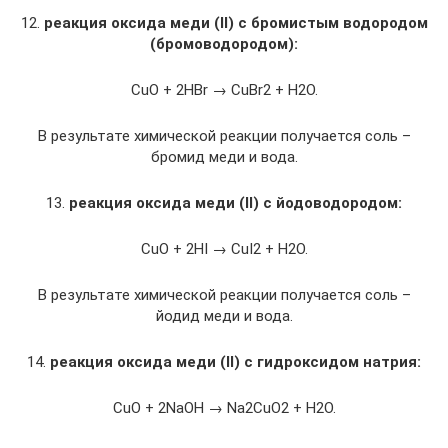
12.
реакция оксида меди
(II)
с бромистым водородом
(бромоводородом):
CuO + 2HBr → CuBr2 + H2O.
В результате химической реакции получается соль –
бромид меди и вода.
13.
реакция оксида меди
(II)
с йодоводородом:
CuO + 2HI → CuI2 + H2O.
В результате химической реакции получается соль –
йодид меди и вода.
14.
реакция оксида меди
(II)
с гидроксидом натрия:
CuO + 2NaOH → Na2CuO2 + H2O.