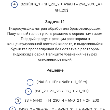
$2Cr(OH)_3 + 3H_2O_2 + 4NaOH = 2Na_2CrO_4 +
8H_2O$
Задача 11
Гидросульфид натрия обработали бромоводородом.
Полученный газ вступил в реакцию с сернистым газом.
Твёрдый продукт реакции растворили в
концентрированной азотной кислоте, и выделившийся
бурый газ прореагировал без остатка с раствором
гидроксида бария. Напишите уравнения четырёх
описанных реакций.
Решение
$NaHS + HBr = NaBr + H_2S↑$
$SO_2 + 2H_2S = 3S↓ + 2H_2O$
$S + 6HNO_ = H_2SO_4 + 6NO_2↑ + 2H_2O$
$4NO_2 + 2Ba(OH)_2 = Ba(NO_3)_2 + Ba(NO_2)_2 +