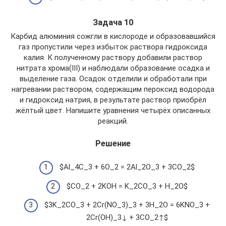
Задача 10
Карбид алюминия сожгли в кислороде и образовавшийся
газ пропустили через избыток раствора гидроксида
калия. К полученному раствору добавили раствор
нитрата хрома(III) и наблюдали образование осадка и
выделение газа. Осадок отделили и обработали при
нагревании раствором, содержащим пероксид водорода
и гидроксид натрия, в результате раствор приобрёл
жёлтый цвет. Напишите уравнения четырёх описанных
реакций.
Решение
$Al_4C_3 + 6O_2 = 2Al_2O_3 + 3CO_2$
$CO_2 + 2KOH = K_2CO_3 + H_2O$
$3K_2CO_3 + 2Cr(NO_3)_3 + 3H_2O = 6KNO_3 +
2Cr(OH)_3↓ + 3CO_2↑$