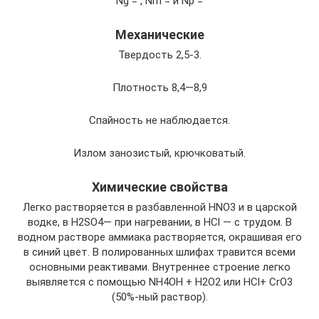
Ng = , Nm = и Np =
Механические
Твердость 2,5-3.
Плотность 8,4—8,9
Спайность не наблюдается.
Излом занозистый, крючковатый.
Химические свойства
Легко растворяется в разбавленной HNO3 и в царской
водке, в H2SO4— при нагревании, в НСl — с трудом. В
водном растворе аммиака растворяется, окрашивая его
в синий цвет. В полированных шлифах травится всеми
основными реактивами. Внутреннее строение легко
выявляется с помощью NH4OH + Н2O2 или НСl+ CrO3
(50%-ный раствор).