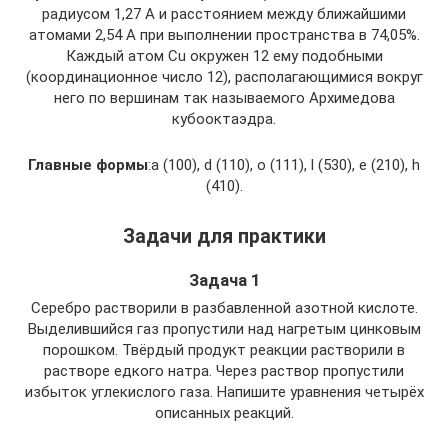
радиусом 1,27 А и расстоянием между ближайшими
атомами 2,54 А при выполнении пространства в 74,05%.
Каждый атом Cu окружен 12 ему подобными
(координационное число 12), располагающимися вокруг
него по вершинам так называемого Архимедова
кубооктаэдра.
Главные формы
:а (100), d (110), о (111), l (530), е (210), h
(410).
Задачи для практики
Задача 1
Серебро растворили в разбавленной азотной кислоте.
Выделившийся газ пропустили над нагретым цинковым
порошком. Твёрдый продукт реакции растворили в
растворе едкого натра. Через раствор пропустили
избыток углекислого газа. Напишите уравнения четырёх
описанных реакций.