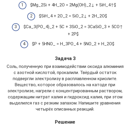
$Mg_2Si + 4H_2O = 2Mg(OH)_2↓ + SiH_4↑$
$SiH_4 + 2O_2 = SiO_2↓ + 2H_2O$
$Ca_3(PO_4)_2 + 5C + 3SiO_2 = 3CaSiO_3 + 5CO↑
+ 2P$
$P + 5HNO_ = H_3PO_4 + 5NO_2 + H_2O$
Задача 3
Соль, полученную при взаимодействии оксида алюминия
с азотной кислотой, прокалили. Твёрдый остаток
подвергли электролизу в расплавленном криолите.
Вещество, которое образовалось на катоде при
электролизе, нагрели с концентрированным раствором,
содержащим нитрат калия и гидроксид калия, при этом
выделился газ с резким запахом. Напишите уравнения
четырёх описанных реакций.
Решение