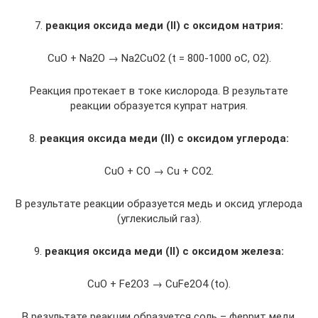
7.
реакция оксида меди
(II)
с оксидом натрия:
CuО + Na2О → Na2CuО2 (t = 800-1000 oC, О2).
Реакция протекает в токе кислорода. В результате
реакции образуется купрат натрия.
8.
реакция оксида меди
(II)
с оксидом углерода:
CuО + СО → Cu + СО2.
В результате реакции образуется медь и оксид углерода
(углекислый газ).
9.
реакция оксида меди
(II)
с оксидом железа:
CuО + Fe2O3 → CuFe2О4 (to).
В результате реакции образуется соль – феррит меди.