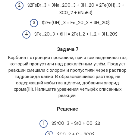
$2FeBr_3 + 3Na_2CO_3 + 3H_2O = 2Fe(OH)_3 +
3CO_2 + 6NaBr$
$2Fe(OH)_3 = Fe_2O_3 + 3H_2O$
$Fe_2O_3 + 6HI = 2FeI_2 + I_2 + 3H_2O$
Задача 7
Карбонат стронция прокалили, при этом выделился газ,
который пропустили над раскалённым углём. Продукт
реакции смешали с хлором и пропустили через раствор
гидроксида калия. В образовавшийся раствор, не
содержащий избытка щёлочи, добавили хлорид
хрома(III). Напишите уравнения четырёх описанных
реакций.
Решение
$SrCO_3 = SrO + CO_2$
$CO_2 + C = 2CO$