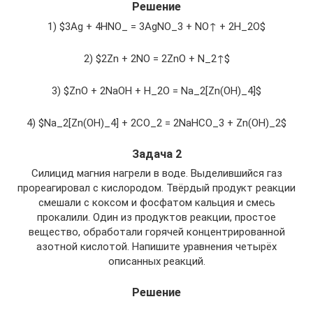
Решение
1) $3Ag + 4HNO_ = 3AgNO_3 + NO↑ + 2H_2O$
2) $2Zn + 2NO = 2ZnO + N_2↑$
3) $ZnO + 2NaOH + H_2O = Na_2[Zn(OH)_4]$
4) $Na_2[Zn(OH)_4] + 2CO_2 = 2NaHCO_3 + Zn(OH)_2$
Задача 2
Силицид магния нагрели в воде. Выделившийся газ
прореагировал с кислородом. Твёрдый продукт реакции
смешали с коксом и фосфатом кальция и смесь
прокалили. Один из продуктов реакции, простое
вещество, обработали горячей концентрированной
азотной кислотой. Напишите уравнения четырёх
описанных реакций.
Решение