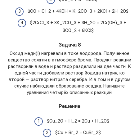
$CO + Cl_2 + 4KOH = K_2CO_3 + 2KCl + 2H_2O$
$2CrCl_3 + 3K_2CO_3 + 3H_2O = 2Cr(OH)_3 +
3CO_2 + 6KCl$
Задача 8
Оксид меди(I) нагревали в токе водорода. Полученное
вещество сожгли в атмосфере брома. Продукт реакции
растворили в воде и раствор разделили на две части. К
одной части добавили раствор йодида натрия, ко
второй — раствор нитрата серебра. И в том и в другом
случае наблюдали образование осадка. Напишите
уравнения четырёх описанных реакций.
Решение
$Cu_2O + H_2 = 2Cu + H_2O$
$Cu + Br_2 = CuBr_2$