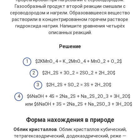
Газообразный продукт второй реакции смешали с
сероводородом и нагрели. Образовавшееся вещество
растворили в концентрированном горячем растворе
гидроксида натрия. Напишите уравнения четырёх
описанных реакций.
Решение
$2KMnO_4 = K_2MnO_4 + MnO_2 + O_2$
$2H_2S + 3O_2 = 2SO_2 + 2H_2O$
$2H_2S + SO_2 = 3S + 2H_2O$
$6NaOH + 4S = 2Na_2S + Na_2S_2O_3 + 3H_2O$
или $6NaOH + 3S = 2Na_2S + Na_2SO_3 + 3H_2O$
Форма нахождения в природе
Облик кристаллов
. Облик кристаллов кубический,
тетрагексаэдрический, додекаэдрический, реже —