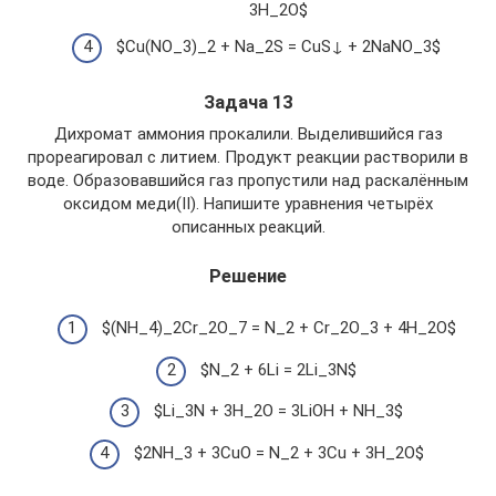
3H_2O$
$Cu(NO_3)_2 + Na_2S = CuS↓ + 2NaNO_3$
Задача 13
Дихромат аммония прокалили. Выделившийся газ
прореагировал с литием. Продукт реакции растворили в
воде. Образовавшийся газ пропустили над раскалённым
оксидом меди(II). Напишите уравнения четырёх
описанных реакций.
Решение
$(NH_4)_2Cr_2O_7 = N_2 + Cr_2O_3 + 4H_2O$
$N_2 + 6Li = 2Li_3N$
$Li_3N + 3H_2O = 3LiOH + NH_3$
$2NH_3 + 3CuO = N_2 + 3Cu + 3H_2O$