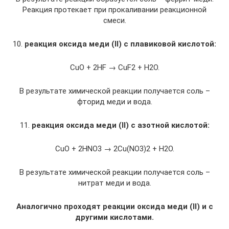
Реакция протекает при прокаливании реакционной
смеси.
10.
реакция оксида меди
(II)
с плавиковой кислотой:
CuO + 2HF → CuF2 + H2O.
В результате химической реакции получается соль –
фторид меди и вода.
11.
реакция оксида меди
(II)
с азотной кислотой:
CuO + 2HNO3 → 2Cu(NO3)2 + H2O.
В результате химической реакции получается соль –
нитрат меди и вода.
Аналогично проходят реакции оксида меди
(II)
и с
другими кислотами.