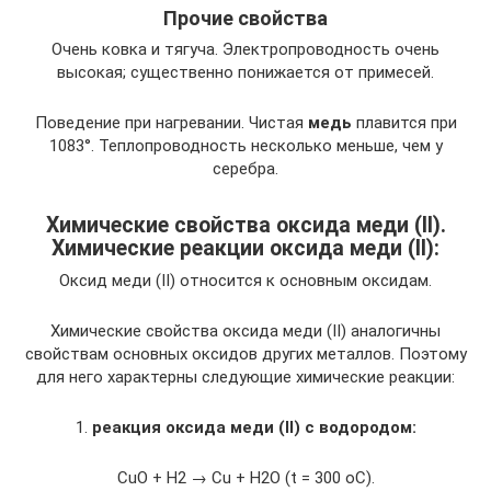
Прочие свойства
Очень ковка и тягуча. Электропроводность очень
высокая; существенно понижается от примесей.
Поведение при нагревании. Чистая
медь
плавится при
1083°. Теплопроводность несколько меньше, чем у
серебра.
Химические свойства оксида меди (II).
Химические реакции оксида меди (II):
Оксид меди (II) относится к основным оксидам.
Химические свойства оксида меди (II) аналогичны
свойствам основных оксидов других металлов. Поэтому
для него характерны следующие химические реакции:
1.
реакция оксида меди
(II)
с водородом:
CuО + H2 → Cu + H2О (t = 300 oC).