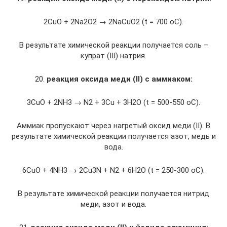
2CuO + 2Na2O2 → 2NaCuO2 (t = 700 oC).
В результате химической реакции получается соль –
купрат (III) натрия.
20.
реакция оксида меди
(II)
с аммиаком:
3CuO + 2NH3 → N2 + 3Cu + 3H2O (t = 500-550 oC).
Аммиак пропускают через нагретый оксид меди (II). В
результате химической реакции получается азот, медь и
вода.
6CuO + 4NH3 → 2Cu3N + N2 + 6H2O (t = 250-300 oC).
В результате химической реакции получается нитрид
меди, азот и вода.