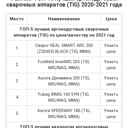
сварочных аппаратов (TIG) 2020-2021 года
Место
Наименование
Цена
ТОП-5 лучших аргонодуговых сварочных
аппаратов (TIG) по цене/качеству на 2021 год
Сварог REAL SMART ARC 200
Узнать
1
(Z28303) BLACK (TIG, MMA)
цену
FoxWeld InverMIG 205 (TIG,
Узнать
2
MIG/MAG, MMA)
цену
Aurora Динамика 200 (TIG,
Узнать
3
MIG/MAG, MMA)
цену
Fubag IRMIG 160 SYN (TIG,
Узнать
4
MIG/MAG, MMA)
цену
Aurora SPEEDWAY 180 (TIG,
Узнать
5
MIG/MAG, MMA)
цену
ТОП-5 лучших недорогих аргонодуговых