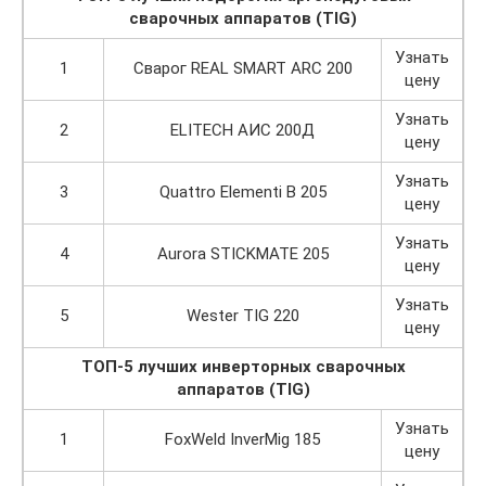
сварочных аппаратов (TIG)
Узнать
1
Сварог REAL SMART ARC 200
цену
Узнать
2
ELITECH АИС 200Д
цену
Узнать
3
Quattro Elementi B 205
цену
Узнать
4
Aurora STICKMATE 205
цену
Узнать
5
Wester TIG 220
цену
ТОП-5 лучших инверторных сварочных
аппаратов (TIG)
Узнать
1
FoxWeld InverMig 185
цену