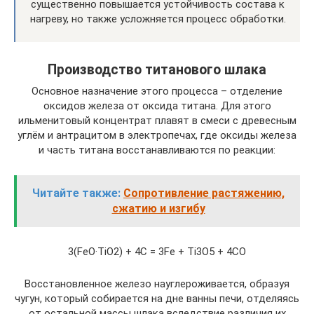
существенно повышается устойчивость состава к
нагреву, но также усложняется процесс обработки.
Производство титанового шлака
Основное назначение этого процесса – отделение
оксидов железа от оксида титана. Для этого
ильменитовый концентрат плавят в смеси с древесным
углём и антрацитом в электропечах, где оксиды железа
и часть титана восстанавливаются по реакции:
Читайте также:
Сопротивление растяжению,
сжатию и изгибу
3(FeO·TiO2) + 4C = 3Fe + Ti3O5 + 4CO
Восстановленное железо науглероживается, образуя
чугун, который собирается на дне ванны печи, отделяясь
от остальной массы шлака вследствие различия их