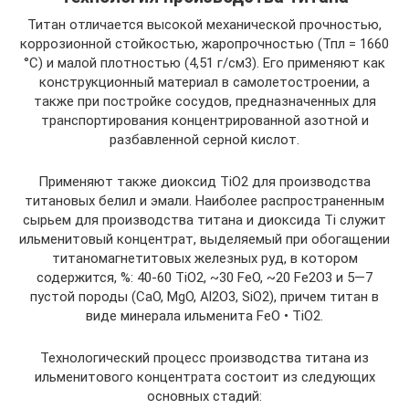
Титан отличается высокой механической прочностью,
коррозионной стойкостью, жаропрочностью (Тпл = 1660
°С) и малой плотностью (4,51 г/см3). Его применяют как
конструкционный материал в самолетостроении, а
также при постройке сосудов, предназначенных для
транспортирования концентрированной азотной и
разбавленной серной кислот.
Применяют также диоксид TiO2 для производства
титановых белил и эмали. Наиболее распространенным
сырьем для производства титана и диоксида Ti служит
ильменитовый концентрат, выделяемый при обогащении
титаномагнетитовых железных руд, в котором
содержится, %: 40-60 TiO2, ~30 FeO, ~20 Fe2O3 и 5—7
пустой породы (CaO, MgO, Al2O3, SiO2), причем титан в
виде минерала ильменита FeO • TiO2.
Технологический процесс производства титана из
ильменитового концентрата состоит из следующих
основных стадий: