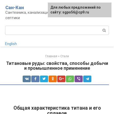
Перейти
Сан-Кан
Для любых предложений по
к
Сантехника, канализация, водопровод,
сайту: sgpo56@cp9.ru
контенту
септики
Поиск:
English
Главная
»
Стали
Титановые руды: свойства, способы добычи
и промышленное применение
Общая характеристика титана и его
сплавов