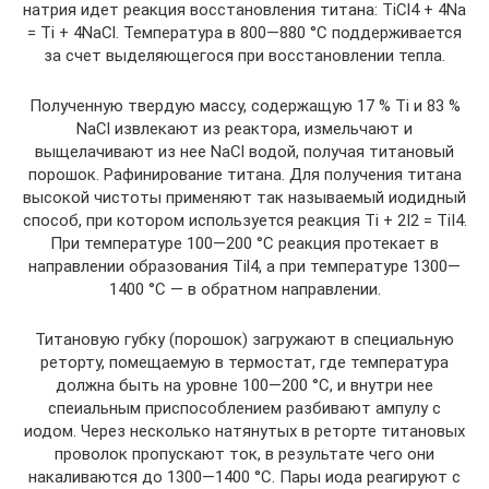
натрия идет реакция восстановления титана: TiCl4 + 4Na
= Ti + 4NaCl. Температура в 800—880 °С поддерживается
за счет выделяющегося при восстановлении тепла.
Полученную твердую массу, содержащую 17 % Ti и 83 %
NaCl извлекают из реактора, измельчают и
выщелачивают из нее NaCl водой, получая титановый
порошок. Рафинирование титана. Для получения титана
высокой чистоты применяют так называемый иодидный
способ, при котором используется реакция Ti + 2I2 = TiI4.
При температуре 100—200 °С реакция протекает в
направлении образования Til4, а при температуре 1300—
1400 °С — в обратном направлении.
Титановую губку (порошок) загружают в специальную
реторту, помещаемую в термостат, где температура
должна быть на уровне 100—200 °С, и внутри нее
спеиальным приспособлением разбивают ампулу с
иодом. Через несколько натянутых в реторте титановых
проволок пропускают ток, в результате чего они
накаливаются до 1300—1400 °С. Пары иода реагируют с