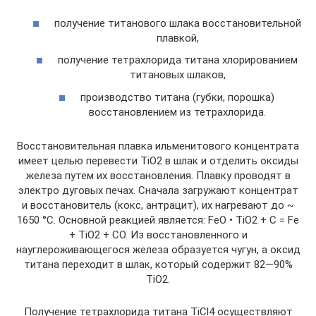
получение титанового шлака восстановительной
плавкой,
получение тетрахлорида титана хлорированием
титановых шлаков,
производство титана (губки, порошка)
восстановлением из тетрахлорида.
Восстановительная плавка ильменитового концентрата
имеет целью перевести TiO2 в шлак и отделить оксиды
железа путем их восстановления. Плавку проводят в
электро дуговых печах. Сначала загружают концентрат
и восстановитель (кокс, антрацит), их нагревают до ~
1650 °С. Основной реакцией является: FeO • TiO2 + С = Fe
+ TiO2 + CO. Из восстановленного и
науглероживающегося железа образуется чугун, а оксид
титана переходит в шлак, который содержит 82—90%
TiO2.
Получение тетрахлорида титана TiCl4 осуществляют