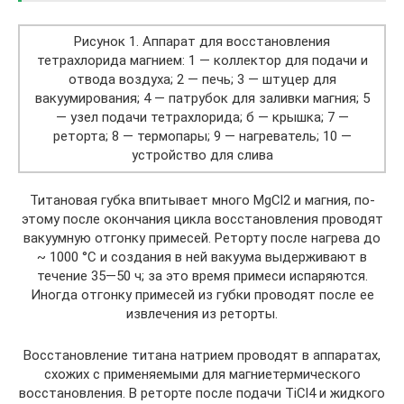
Рисунок 1. Аппарат для восстановления
тетрахлорида магнием: 1 — коллектор для подачи и
отвода воздуха; 2 — печь; 3 — штуцер для
вакуумирования; 4 — патрубок для заливки магния; 5
— узел подачи тетрахлорида; б — крышка; 7 —
реторта; 8 — термопары; 9 — нагреватель; 10 —
устройство для слива
Титановая губка впитывает много MgCl2 и магния, по-
этому после окончания цикла восстановления проводят
вакуумную отгонку примесей. Реторту после нагрева до
~ 1000 °С и создания в ней вакуума выдерживают в
течение 35—50 ч; за это время примеси испаряются.
Иногда отгонку примесей из губки проводят после ее
извлечения из реторты.
Восстановление титана натрием проводят в аппаратах,
схожих с применяемыми для магниетермического
восстановления. В реторте после подачи TiCl4 и жидкого