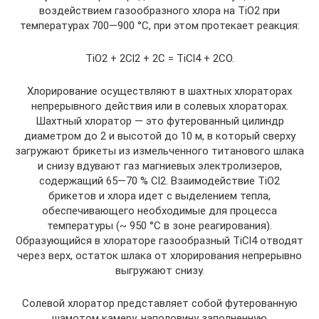
воздействием газообразного хлора на TiO2 при
температурах 700—900 °С, при этом протекает реакция:
TiO2 + 2Cl2 + 2С = TiCl4 + 2СО.
Хлорирование осуществляют в шахтных хлораторах
непрерывного действия или в солевых хлораторах.
Шахтный хлоратор — это футерованный цилиндр
диаметром до 2 и высотой до 10 м, в который сверху
загружают брикеты из измельченного титанового шлака
и снизу вдувают газ магниевых электролизеров,
содержащий 65—70 % Cl2. Взаимодействие TiO2
брикетов и хлора идет с выделением тепла,
обеспечивающего необходимые для процесса
температуры (~ 950 °С в зоне реагирования).
Образующийся в хлораторе газообразный TiCl4 отводят
через верх, остаток шлака от хлорирования непрерывно
выгружают снизу.
Солевой хлоратор представляет собой футерованную
шамотом камеру, наполовину заполненную