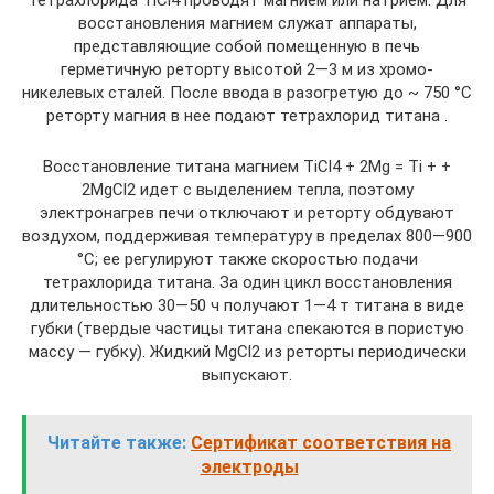
восстановления магнием служат аппараты,
представляющие собой помещенную в печь
герметичную реторту высотой 2—3 м из хромо-
никелевых сталей. После ввода в разогретую до ~ 750 °С
реторту магния в нее подают тетрахлорид титана .
Восстановление титана магнием TiCl4 + 2Mg = Ti + +
2MgCl2 идет с выделением тепла, поэтому
электронагрев печи отключают и реторту обдувают
воздухом, поддерживая температуру в пределах 800—900
°С; ее регулируют также скоростью подачи
тетрахлорида титана. За один цикл восстановления
длительностью 30—50 ч получают 1—4 т титана в виде
губки (твердые частицы титана спекаются в пористую
массу — губку). Жидкий MgCl2 из реторты периодически
выпускают.
Читайте также:
Сертификат соответствия на
электроды