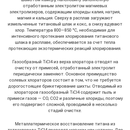
отработанным электролитом магниевых
электролизеров, содержащим хлориды калия, натрия,
магния и кальция. Сверху в расплав загружают
измельченные титановый шлак и кокс, а снизу вдувают
хлор. Температура 800—850 °С, необходимая для
интенсивного протекания хлорирования титанового
шлака в расплаве, обеспечивается за счет тепла
протекающих экзотермических реакций хлорирования.
Газообразный TiCl4 из верха хлоратора отводят на
очистку от примесей, отработанный электролит
периодически заменяют. Основное преимущество
солевых хлораторов состоит в том, что не требуется
дорогостоящее брикетирование шихты. Отводимый из
хлораторов газообразный TiCl4 содержит пыль и
примеси газов — СО, СO2 и различные хлориды, поэтому
его подвергают сложной, проводимой в несколько
стадий очистке.
Металлатермическое восстановление титана из
тетрахлорида TiCl4 проводят магнием или натрием. Для