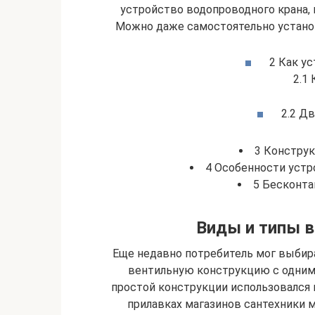
устройство водопроводного крана,
Можно даже самостоятельно устано
2 Как у
2.1
2.2 Д
3 Констру
4 Особенности устр
5 Бесконта
Виды и типы 
Еще недавно потребитель мог выбира
вентильную конструкцию с одним
простой конструкции использовался 
прилавках магазинов сантехники 