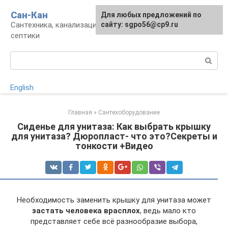
Перейти
Сан-Кан
Для любых предложений по
к
Сантехника, канализация, водопровод,
сайту: sgpo56@cp9.ru
контенту
септики
Поиск:
English
Главная
»
Сантехоборудование
Сиденье для унитаза: Как выбрать крышку
для унитаза? Дюропласт- что это?Секреты и
тонкости +Видео
Необходимость заменить крышку для унитаза может
застать человека врасплох
, ведь мало кто
представляет себе всё разнообразие выбора,