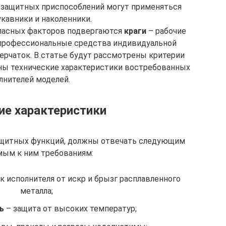
х защитных приспособлений могут применяться
укавники и наколенники.
пасных факторов подвергаются
краги
– рабочие
 профессиональные средства индивидуальной
ерчаток. В статье будут рассмотрены критерии
аны технические характеристики востребованных
лнителей моделей.
ие характеристики
защитных функций, должны отвечать следующим
ым к ним требованиям:
к исполнителя от искр и брызг расплавленного
металла;
ь
– защита от высоких температур;