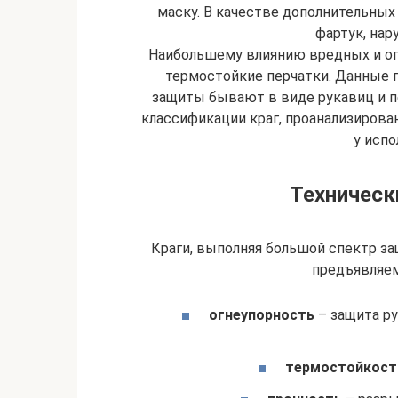
маску. В качестве дополнительны
фартук, нар
Наибольшему влиянию вредных и о
термостойкие перчатки. Данные
защиты бывают в виде рукавиц и п
классификации краг, проанализиров
у испо
Техническ
Краги, выполняя большой спектр 
предъявляем
огнеупорность
– защита ру
термостойкост