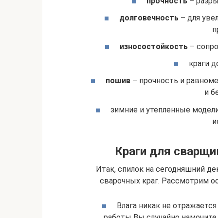
прочность
– разры
долговечность
– для уве
п
износостойкость
– сопро
краги 
пошив
– прочность и равном
и б
зимние и утепленные моде
и
Краги для сварщи
Итак, спилок на сегодняшний д
сварочных краг. Рассмотрим о
Влага никак не отражается 
работы Вы случайно намочите п