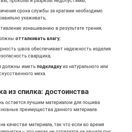
вы, проколы и разрезы недопустимы;
личения срока службы за крагами необходимо
равильно ухаживать;
тивление изнашиванию в результате трения;
должны
отталкивать влагу
;
ерность швов обеспечивает надежность изделия
езопасность сварщика;
ли должны иметь
подкладку
из натурального или
скусственного меха.
ка из спилка: достоинства
ень остается лучшим материалом для пошива
сновные преимущества данного материала:
на качестве материала, так что если во время
ерчатки – это никак не отразится на защите рук;