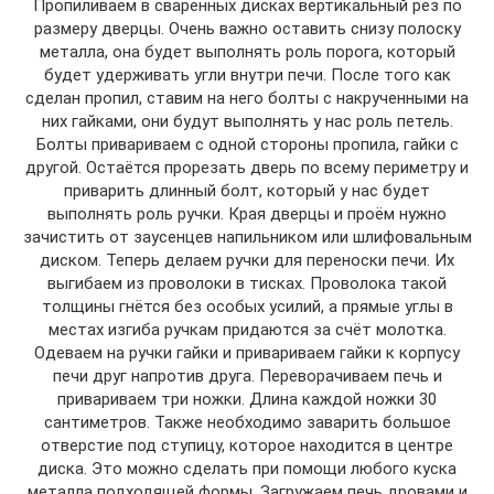
Пропиливаем в сваренных дисках вертикальный рез по
размеру дверцы. Очень важно оставить снизу полоску
металла, она будет выполнять роль порога, который
будет удерживать угли внутри печи. После того как
сделан пропил, ставим на него болты с накрученными на
них гайками, они будут выполнять у нас роль петель.
Болты привариваем с одной стороны пропила, гайки с
другой. Остаётся прорезать дверь по всему периметру и
приварить длинный болт, который у нас будет
выполнять роль ручки. Края дверцы и проём нужно
зачистить от заусенцев напильником или шлифовальным
диском. Теперь делаем ручки для переноски печи. Их
выгибаем из проволоки в тисках. Проволока такой
толщины гнётся без особых усилий, а прямые углы в
местах изгиба ручкам придаются за счёт молотка.
Одеваем на ручки гайки и привариваем гайки к корпусу
печи друг напротив друга. Переворачиваем печь и
привариваем три ножки. Длина каждой ножки 30
сантиметров. Также необходимо заварить большое
отверстие под ступицу, которое находится в центре
диска. Это можно сделать при помощи любого куска
металла подходящей формы. Загружаем печь дровами и