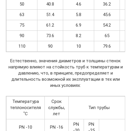
50
40.8
4.6
36.2
63
51.4
5.8
45.6
75
61.2
6.9
54.2
90
73.6
8.2
65
110
90
10
79.6
Естественно, значения диаметров и толщины стенок
напрямую влияют на стойкость труб к температурам и
давлению, что, в принципе, предопределяет и
длительность возможной их эксплуатации в тех или
иных условиях:
Температура
Срок
теплоносителя
службы,
Тип трубы
˚С
лет
PN
PN
PN -10
PN -16
-20
-25