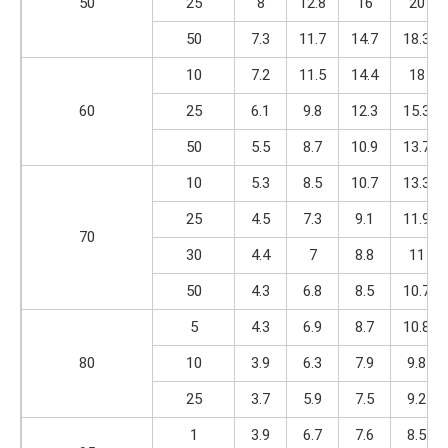
50
25
8
12.8
16
20
50
7.3
11.7
14.7
18.3
10
7.2
11.5
14.4
18
60
25
6.1
9.8
12.3
15.3
50
5.5
8.7
10.9
13.7
10
5.3
8.5
10.7
13.3
25
4.5
7.3
9.1
11.9
70
30
4.4
7
8.8
11
50
4.3
6.8
8.5
10.7
5
4.3
6.9
8.7
10.8
80
10
3.9
6.3
7.9
9.8
25
3.7
5.9
7.5
9.2
1
3.9
6.7
7.6
8.5