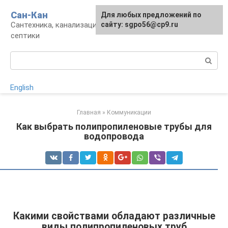
Перейти
Сан-Кан
Для любых предложений по
к
Сантехника, канализация, водопровод,
сайту: sgpo56@cp9.ru
контенту
септики
Поиск:
English
Главная
»
Коммуникации
Как выбрать полипропиленовые трубы для
водопровода
Какими свойствами обладают различные
виды полипропиленовых труб