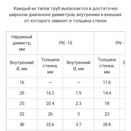
Каждый их типов труб выпускается в достаточно
широком диапазоне диаметров, внутренних и внешних:
от которого зависит и толщина стенок
Наружный
диаметр,
PN -10
PN -16
мм
Толщина
Толщина
Внутренний
Внутренний
Вну
стенки,
стенки,
Ø, мм
Ø, мм
мм
мм
16
—
—
11.6
20
16.2
1.9
14.4
25
20.4
2.3
18
32
26
3
23
40
32.6
3.7
28.8