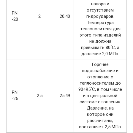
напора и
отсутствием
PN
2
20.40
гидроударов.
-20
Температура
теплоносителя для
этого типа изделий
не должна
превышать 80˚С, а
давление 2,0 МПа.
Горячее
водоснабжение и
отопление с
теплоносителем до
90÷95˚С, в том числе
PN
2.5
25.49
и в центральной
-25
системе отопления.
Давление, на
которое они
рассчитаны,
составляет 2,5 МПа.