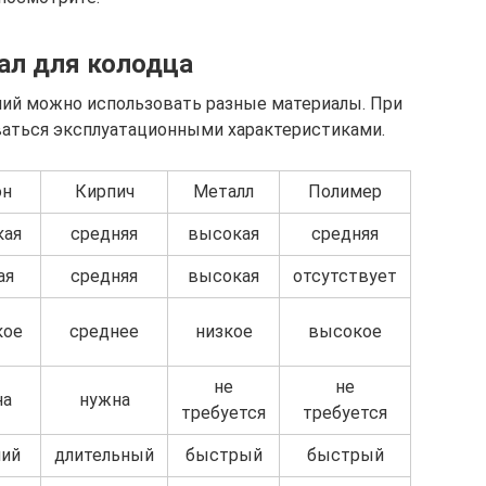
ал для колодца
ний можно использовать разные материалы. При
аться эксплуатационными характеристиками.
он
Кирпич
Металл
Полимер
кая
средняя
высокая
средняя
ая
средняя
высокая
отсутствует
кое
среднее
низкое
высокое
не
не
на
нужна
требуется
требуется
ний
длительный
быстрый
быстрый