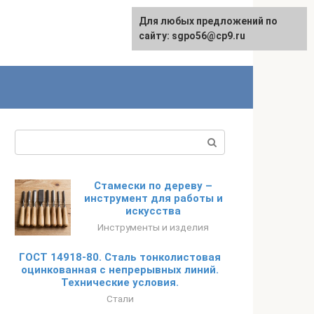
Для любых предложений по
English
сайту: sgpo56@cp9.ru
Поиск:
Стамески по дереву –
инструмент для работы и
искусства
Инструменты и изделия
ГОСТ 14918-80. Сталь тонколистовая
оцинкованная с непрерывных линий.
Технические условия.
Стали