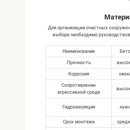
Матери
Для организации очистных сооруже
выборе необходимо руководствов
Наименование
Бет
Прочность
высо
Коррозия
низк
Сопротивление
высо
агрессивной среде
Гидроизоляция
нуж
Срок монтажа
сред