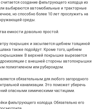
читается создание фильтрующего колодца из
цели выбираются автомобильные и тракторные
чное, но способно более 10 лет прослужить на
окружающей среды.
тва емкости довольно простой.
метру покрышек и засыпается щебнем толщиной
 шлака также подойдут. Кроме того, щебнем
покрышками. В верхней покрышке вырезается
гидроизоляции с внешней стороны автопокрышки
ым полиэтиленом или рубероидом.
вляется обязательным для любого загородного
ентральной канализации. Это поможет уберечь
ений опасными химическими частицами.
ойки фильтрующего колодца. Обязательно его
посмотрите.