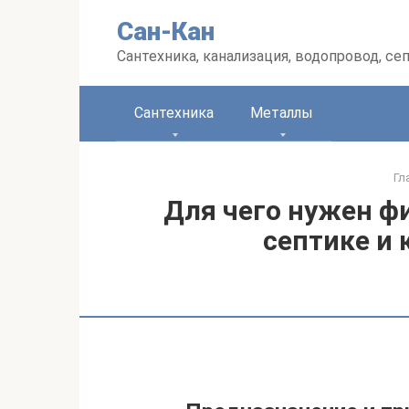
Перейти
Сан-Кан
к
контенту
Сантехника, канализация, водопровод, се
Сантехника
Металлы
Гл
Для чего нужен ф
септике и 