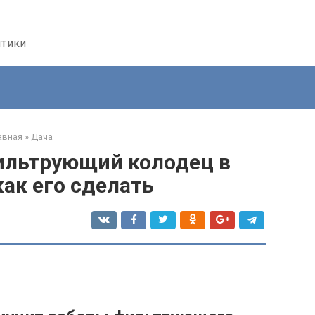
птики
авная
»
Дача
ильтрующий колодец в
как его сделать