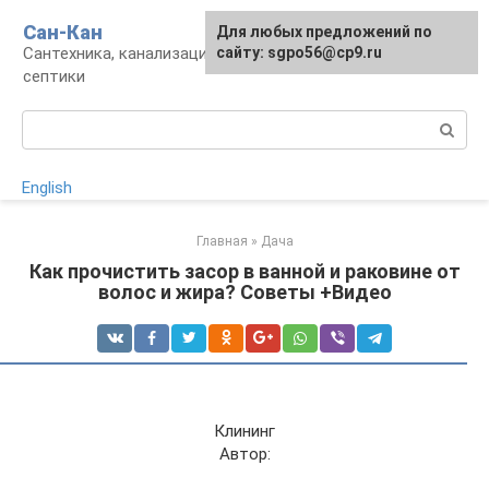
Перейти
Сан-Кан
Для любых предложений по
к
Сантехника, канализация, водопровод,
сайту: sgpo56@cp9.ru
контенту
септики
Поиск:
English
Главная
»
Дача
Как прочистить засор в ванной и раковине от
волос и жира? Советы +Видео
Клининг
Автор: