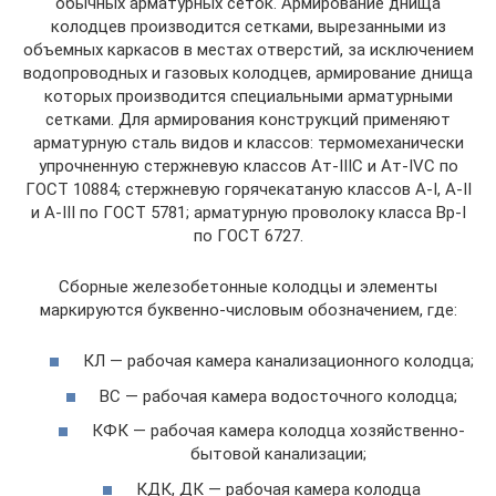
обычных арматурных сеток. Армирование днища
колодцев производится сетками, вырезанными из
объемных каркасов в местах отверстий, за исключением
водопроводных и газовых колодцев, армирование днища
которых производится специальными арматурными
сетками. Для армирования конструкций применяют
арматурную сталь видов и классов: термомеханически
упрочненную стержневую классов Ат-IIIС и Ат-IVС по
ГОСТ 10884; стержневую горячекатаную классов А-I, А-II
и А-III по ГОСТ 5781; арматурную проволоку класса Вр-I
по ГОСТ 6727.
Сборные железобетонные колодцы и элементы
маркируются буквенно-числовым обозначением, где:
КЛ — рабочая камера канализационного колодца;
ВС — рабочая камера водосточного колодца;
КФК — рабочая камера колодца хозяйственно-
бытовой канализации;
КДК, ДК — рабочая камера колодца