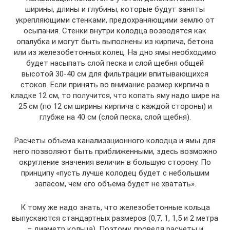
ширины, длины и глубины, которые будут заняты
укрепляющими стенками, предохраняющими землю от
осыпания. Стенки внутри колодца возводятся как
опалубка и могут быть выполнены из кирпича, бетона
или из железобетонных колец. На дно ямы необходимо
будет насыпать слой песка и слой щебня общей
высотой 30-40 см для фильтрации впитывающихся
стоков. Если принять во внимание размер кирпича в
кладке 12 см, то получится, что копать яму надо шире на
25 см (по 12 см ширины кирпича с каждой стороны) и
глубже на 40 см (слой песка, слой щебня).
Расчеты объема канализационного колодца и ямы для
него позволяют быть приближенными, здесь возможно
округление значения величин в большую сторону. По
принципу «пусть лучше колодец будет с небольшим
запасом, чем его объема будет не хватать».
К тому же надо знать, что железобетонные кольца
выпускаются стандартных размеров (0,7, 1, 1,5 и 2 метра
– диаметр кольца). Поэтому, проведя расчеты и