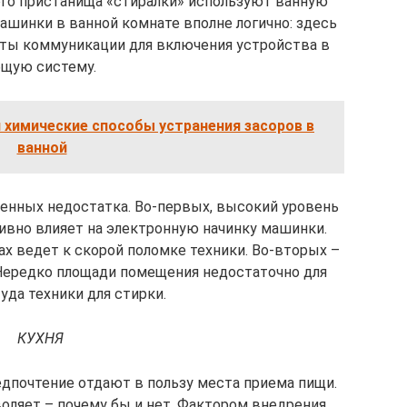
ого пристанища «стиралки» используют ванную
ашинки в ванной комнате вполне логично: здесь
ты коммуникации для включения устройства в
бщую систему.
 химические способы устранения засоров в
ванной
венных недостатка. Во-первых, высокий уровень
ивно влияет на электронную начинку машинки.
х ведет к скорой поломке техники. Во-вторых –
Нередко площади помещения недостаточно для
уда техники для стирки.
КУХНЯ
дпочтение отдают в пользу места приема пищи.
оляет – почему бы и нет. Фактором внедрения