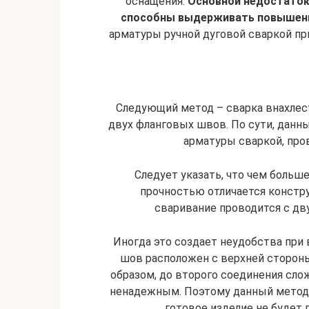
оснащения.
Основной недостаток
способны выдерживать повышенн
арматуры ручной дуговой сваркой пр
Следующий метод – сварка внахлест
двух фланговых швов. По сути, данн
арматуры сваркой, про
Следует указать, что чем больш
прочностью отличается констру
сваривание проводится с дв
Иногда это создает неудобства при
шов расположен с верхней стороны 
образом, до второго соединения сло
ненадежным. Поэтому данный метод м
готовое изделие не будет 