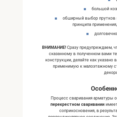
большой ко
обширный выбор прутков в
принципа применения, 
долговечно
ВНИМАНИЕ!
Сразу предупреждаем, чт
сказанному в полученном вами т
конструкции, делайте как указано 
применимую к малоэтажному с
декор
Особенн
Процесс сваривания арматуры о
перекрестном сваривании
имеет
соприкосновения, в результ
перпендикулярное соединение. Эт