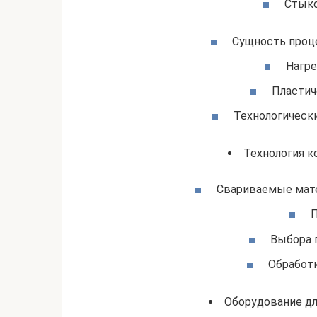
Стыко
Сущность проц
Нагре
Пластич
Технологическ
Технология к
Свариваемые мате
П
Выбора 
Обработк
Оборудование дл