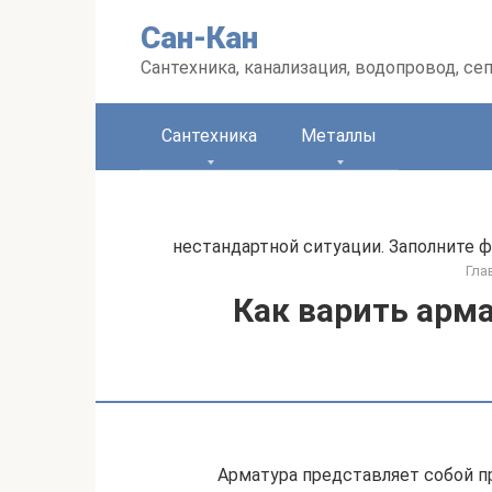
Перейти
Сан-Кан
к
контенту
Сантехника, канализация, водопровод, се
Сантехника
Металлы
нестандартной ситуации. Заполните ф
Гла
Как варить арм
Арматура представляет собой п