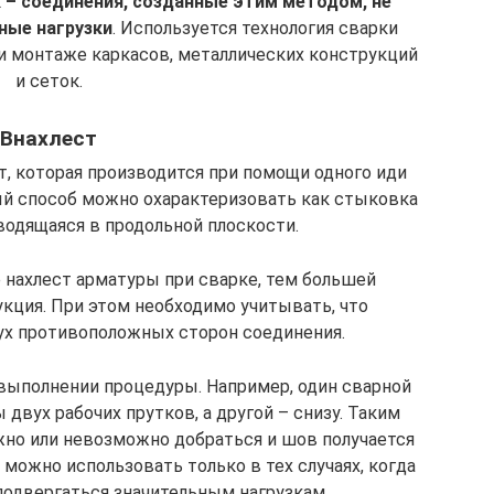
 – соединения, созданные этим методом, не
ые нагрузки
. Используется технология сварки
и монтаже каркасов, металлических конструкций
и сеток.
Внахлест
, которая производится при помощи одного иди
ый способ можно охарактеризовать как стыковка
водящаяся в продольной плоскости.
е нахлест арматуры при сварке, тем большей
кция. При этом необходимо учитывать, что
ух противоположных сторон соединения.
 выполнении процедуры. Например, один сварной
двух рабочих прутков, а другой – снизу. Таким
жно или невозможно добраться и шов получается
ожно использовать только в тех случаях, когда
подвергаться значительным нагрузкам.