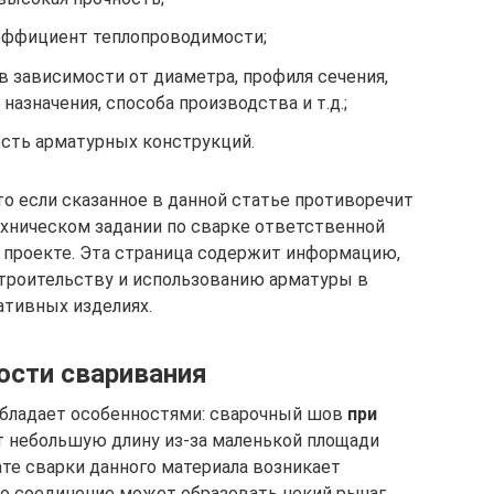
эффициент теплопроводимости;
 зависимости от диаметра, профиля сечения,
назначения, способа производства и т.д.;
сть арматурных конструкций.
о если сказанное в данной статье противоречит
ехническом задании по сварке ответственной
в проекте. Эта страница содержит информацию,
троительству и использованию арматуры в
ативных изделиях.
ости сваривания
бладает особенностями: сварочный шов
при
 небольшую длину из-за маленькой площади
ате сварки данного материала возникает
о соединение может образовать некий рычаг,