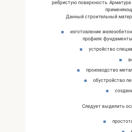
ребристую поверхность. Арматура
применяющи
Данный строительный матери
изготовление железобето
профиля: фундаменты
устройство специа
в
производство метал
обустройство пе
создан
Следует выделить ос
простота