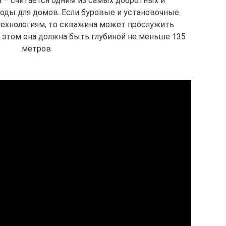
 – считается одним из самых добротных и
оды для домов. Если буровые и установочные
технологиям, то скважина может прослужить
и этом она должна быть глубиной не меньше 135
метров