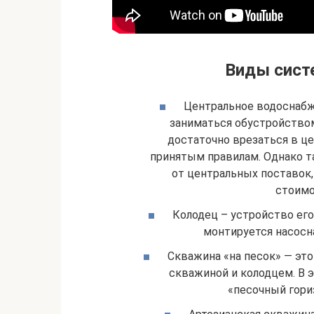
Виды сист
Центральное водоснабже
заниматься обустройством
достаточно врезаться в ц
принятым правилам. Однако т
от центральных поставок
стоимо
Колодец – устройство его
монтируется насосна
Скважина «на песок» — эт
скважиной и колодцем. В э
«песочный гориз