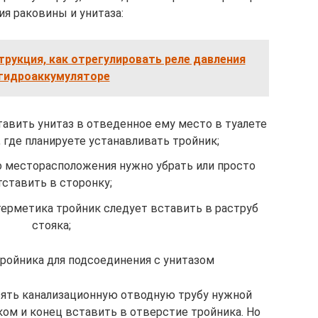
я раковины и унитаза:
рукция, как отрегулировать реле давления
 гидроаккумуляторе
тавить унитаз в отведенное ему место в туалете
 где планируете устанавливать тройник;
го месторасположения нужно убрать или просто
тставить в сторонку;
герметика тройник следует вставить в раструб
стояка;
ройника для подсоединения с унитазом
взять канализационную отводную трубу нужной
ком и конец вставить в отверстие тройника. Но