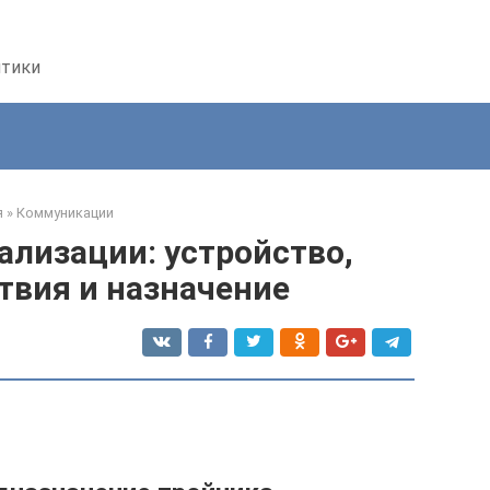
птики
я
»
Коммуникации
ализации: устройство,
твия и назначение