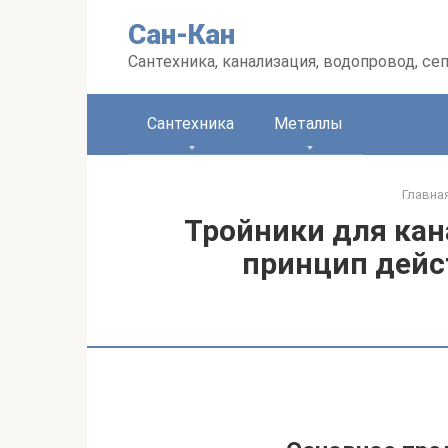
Перейти
Сан-Кан
к
контенту
Сантехника, канализация, водопровод, се
Сантехника
Металлы
Главна
Тройники для кан
принцип дейс