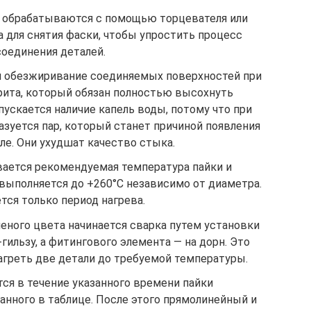
к обрабатываются с помощью торцевателя или
 для снятия фаски, чтобы упростить процесс
соединения деталей.
и обезжиривание соединяемых поверхностей при
рита, который обязан полностью высохнуть
ускается наличие капель воды, потому что при
уется пар, который станет причиной появления
ле. Они ухудшат качество стыка.
вается рекомендуемая температура пайки и
 выполняется до +260°C независимо от диаметра.
тся только период нагрева.
леного цвета начинается сварка путем установки
-гильзу, а фитингового элемента — на дорн. Это
греть две детали до требуемой температуры.
ся в течение указанного времени пайки
анного в таблице. После этого прямолинейный и