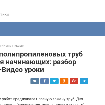
птики
я
»
Коммуникации
 полипропиленовых труб
я начинающих: разбор
+Видео уроки
работ предполагает полную замену труб. Для
роводов (канализации, водопровода и прочего)