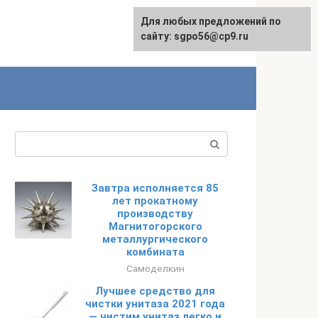
Для любых предложений по
English
сайту: sgpo56@cp9.ru
Поиск:
Завтра исполняется 85
лет прокатному
производству
Магнитогорского
металлургического
комбината
Самоделкин
Лучшее средство для
чистки унитаза 2021 года
— чистим унитаз легко и