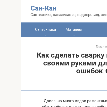
Перейти
Сан-Кан
к
контенту
Сантехника, канализация, водопровод, се
Сантехника
Металлы
Главна
Как сделать сварку
своими руками дл
ошибок 
Довольно много видов ремонтных 
обустройства многих видов трубоп