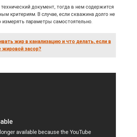
 технический документ, тогда в нем содержится
ым критериям. В случае, если скважина долго не
о измерять параметры самостоятельно.
ивать жир в канализацию и что делать, если в
е жировой засор?