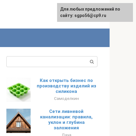
Для любых предложений по
English
сайту: sgpo56@cp9.ru
Поиск:
Как открыть бизнес по
производству изделий из
силикона
Самоделкин
Сети ливневой
канализации: правила,
уклон и глубина
заложения
Дача