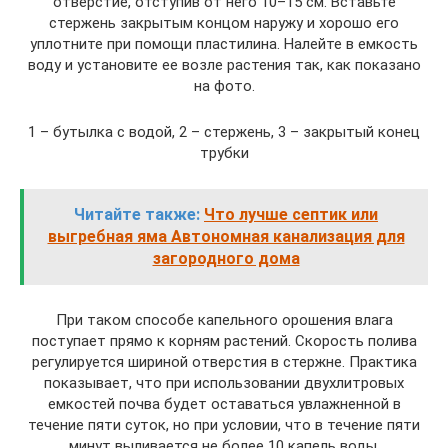
отверстие, отступив от него 10–15 см. Вставьте
стержень закрытым концом наружу и хорошо его
уплотните при помощи пластилина. Налейте в емкость
воду и установите ее возле растения так, как показано
на фото.
1 – бутылка с водой, 2 – стержень, 3 – закрытый конец
трубки
Читайте также:
Что лучше септик или
выгребная яма Автономная канализация для
загородного дома
При таком способе капельного орошения влага
поступает прямо к корням растений. Скорость полива
регулируется шириной отверстия в стержне. Практика
показывает, что при использовании двухлитровых
емкостей почва будет оставаться увлажненной в
течение пяти суток, но при условии, что в течение пяти
минут выливается не более 10 капель воды.